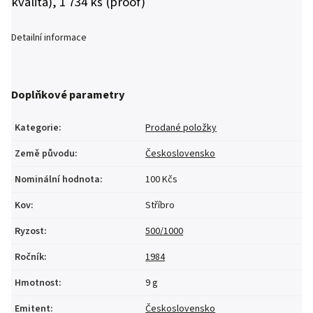
kvalita), 1 734 ks (proof)
Detailní informace
Doplňkové parametry
Kategorie
:
Prodané položky
Země původu
:
Československo
Nominální hodnota
:
100 Kčs
Kov
:
Stříbro
Ryzost
:
500/1000
Ročník
:
1984
Hmotnost
:
9 g
Emitent
:
Československo