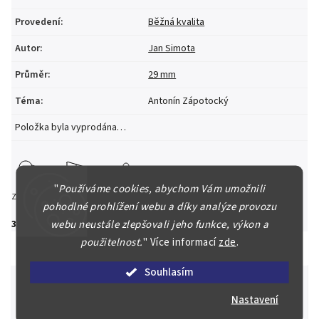
Provedení
:
Běžná kvalita
Autor
:
Jan Simota
Průměr
:
29 mm
Téma
:
Antonín Zápotocký
Položka byla vyprodána…
"
Používáme cookies, abychom Vám umožnili
Zeptat se
Hlídat
Sdílet
pohodlné prohlížení webu a díky analýze provozu
webu neustále zlepšovali jeho funkce, výkon a
390 Kč
použitelnost.
"
Více informací
zde
.
Souhlasím
Nastavení
Špičkové služby za nejlepší ceny