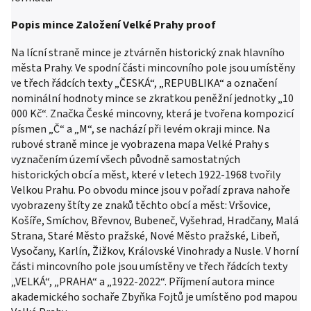
Popis mince Založení Velké Prahy proof
Na lícní straně mince je ztvárněn historický znak hlavního
města Prahy. Ve spodní části mincovního pole jsou umístěny
ve třech řádcích texty „ČESKÁ“, „REPUBLIKA“ a označení
nominální hodnoty mince se zkratkou peněžní jednotky „10
000 Kč“. Značka České mincovny, která je tvořena kompozicí
písmen „Č“ a „M“, se nachází při levém okraji mince. Na
rubové straně mince je vyobrazena mapa Velké Prahy s
vyznačením území všech původně samostatných
historických obcí a měst, které v letech 1922-1968 tvořily
Velkou Prahu. Po obvodu mince jsou v pořadí zprava nahoře
vyobrazeny štíty ze znaků těchto obcí a měst: Vršovice,
Košíře, Smíchov, Břevnov, Bubeneč, Vyšehrad, Hradčany, Malá
Strana, Staré Město pražské, Nové Město pražské, Libeň,
Vysočany, Karlín, Žižkov, Královské Vinohrady a Nusle. V horní
části mincovního pole jsou umístěny ve třech řádcích texty
„VELKÁ“, „PRAHA“ a „1922-2022“. Příjmení autora mince
akademického sochaře Zbyňka Fojtů je umístěno pod mapou