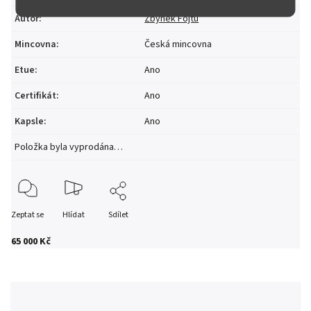
Autor
:
Zbyněk Fojtů
Mincovna
:
Česká mincovna
Etue
:
Ano
Certifikát
:
Ano
Kapsle
:
Ano
Položka byla vyprodána…
Zeptat se
Hlídat
Sdílet
65 000 Kč