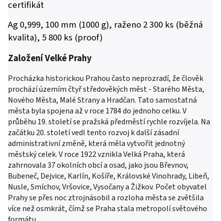
certifikát
Ag 0,999, 100 mm (1000 g), raženo 2 300 ks (běžná
kvalita), 5 800 ks (proof)
Založení Velké Prahy
Procházka historickou Prahou často neprozradí, že člověk
prochází územím čtyř středověkých měst - Starého Města,
Nového Města, Malé Strany a Hradčan. Tato samostatná
města byla spojena až v roce 1784 do jednoho celku. V
průběhu 19. století se pražská předměstí rychle rozvíjela. Na
začátku 20. století vedl tento rozvoj k další zásadní
administrativní změně, která měla vytvořit jednotný
městský celek. V roce 1922 vznikla Velká Praha, která
zahrnovala 37 okolních obcí a osad, jako jsou Břevnov,
Bubeneč, Dejvice, Karlín, Košíře, Královské Vinohrady, Libeň,
Nusle, Smíchov, Vršovice, Vysočany a Žižkov. Počet obyvatel
Prahy se přes noc ztrojnásobil a rozloha města se zvětšila
více než osmkrát, čímž se Praha stala metropolí světového
formátu.