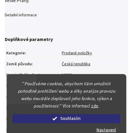
Velké Prahy.
Detailní informace
Doplňkové parametry
Kategorie
:
Prodané položky
Země původu
:
Česká republika
Nominální hodnota
:
10000
"
Používáme cookies, abychom Vám umožnili
Kov
:
Zlato
pohodlné prohlížení webu a díky analýze provozu
Ryzost
:
999/1000
webu neustále zlepšovali jeho funkce, výkon a
použitelnost.
"
Více informací
zde
.
Ročník
:
2022
Souhlasím
Emitent
:
Česká republika
Nastavení
Provedení
:
Běžná kvalita