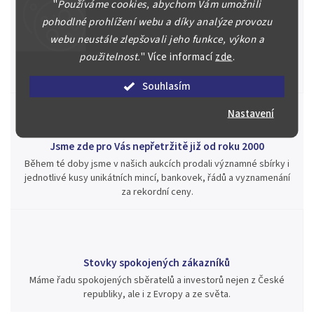
"
Používáme cookies, abychom Vám umožnili
pohodlné prohlížení webu a díky analýze provozu
Špičkové služby za nejlepší ceny
webu neustále zlepšovali jeho funkce, výkon a
Náš kolektiv specialistů a znalců se Vám bude plně věnovat.
použitelnost.
"
Více informací
zde
.
Posoudíme kvalitu a pravost Vašeho materiálu, prodáme v naší
aukci nebo Vám poradíme kam investovat.
Souhlasím
Nastavení
Jsme zde pro Vás nepřetržitě již od roku 2000
Během té doby jsme v našich aukcích prodali významné sbírky i
jednotlivé kusy unikátních mincí, bankovek, řádů a vyznamenání
za rekordní ceny.
Stovky spokojených zákazníků
Máme řadu spokojených sběratelů a investorů nejen z České
republiky, ale i z Evropy a ze světa.