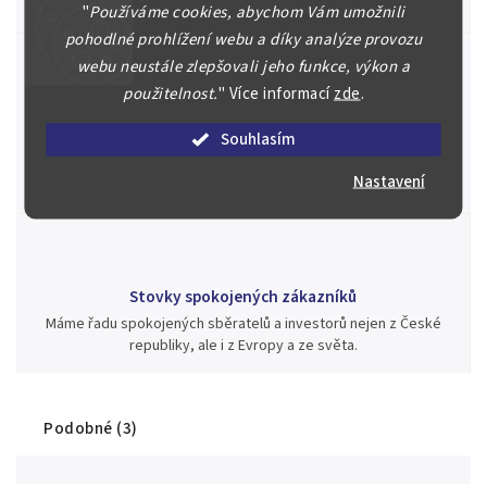
aukci nebo Vám poradíme kam investovat.
"
Používáme cookies, abychom Vám umožnili
pohodlné prohlížení webu a díky analýze provozu
webu neustále zlepšovali jeho funkce, výkon a
použitelnost.
"
Více informací
zde
.
Jsme zde pro Vás nepřetržitě již od roku 2000
Souhlasím
Během té doby jsme v našich aukcích prodali významné sbírky i
jednotlivé kusy unikátních mincí, bankovek, řádů a vyznamenání
Nastavení
za rekordní ceny.
Stovky spokojených zákazníků
Máme řadu spokojených sběratelů a investorů nejen z České
republiky, ale i z Evropy a ze světa.
Podobné (3)