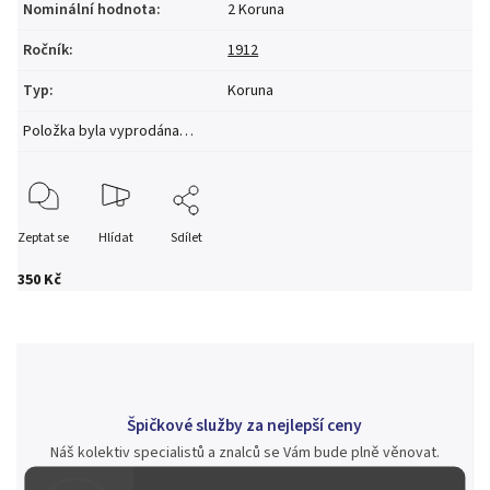
Nominální hodnota
:
2 Koruna
Ročník
:
1912
Typ
:
Koruna
Položka byla vyprodána…
Zeptat se
Hlídat
Sdílet
350 Kč
Špičkové služby za nejlepší ceny
Náš kolektiv specialistů a znalců se Vám bude plně věnovat.
Posoudíme kvalitu a pravost Vašeho materiálu, prodáme v naší