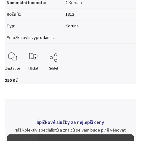
Nominální hodnota
:
2 Koruna
Ročník
:
1912
Typ
:
Koruna
Položka byla vyprodána…
Zeptat se
Hlídat
Sdílet
350 Kč
Špičkové služby za nejlepší ceny
Náš kolektiv specialistů a znalců se Vám bude plně věnovat.
Posoudíme kvalitu a pravost Vašeho materiálu, prodáme v naší