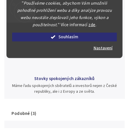
aukci nebo Vám poradíme kam investovat.
"
Používáme cookies, abychom Vám umožnili
pohodlné prohlížení webu a díky analýze provozu
webu neustále zlepšovali jeho funkce, výkon a
použitelnost.
"
Více informací
zde
.
Jsme zde pro Vás nepřetržitě již od roku 2000
Souhlasím
Během té doby jsme v našich aukcích prodali významné sbírky i
jednotlivé kusy unikátních mincí, bankovek, řádů a vyznamenání
Nastavení
za rekordní ceny.
Stovky spokojených zákazníků
Máme řadu spokojených sběratelů a investorů nejen z České
republiky, ale i z Evropy a ze světa.
Podobné (3)