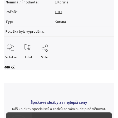
Nominální hodnota
:
2 Koruna
Ročník
:
1913
Typ
:
Koruna
Položka byla vyprodána…
Zeptat se
Hlídat
Sdílet
400 Kč
Špičkové služby za nejlepší ceny
Náš kolektiv specialistů a znalců se Vám bude plně věnovat.
Posoudíme kvalitu a pravost Vašeho materiálu, prodáme v naší