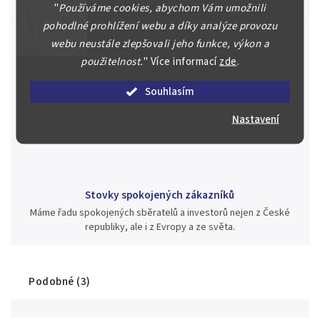
aukci nebo Vám poradíme kam investovat.
"
Používáme cookies, abychom Vám umožnili
pohodlné prohlížení webu a díky analýze provozu
webu neustále zlepšovali jeho funkce, výkon a
použitelnost.
"
Více informací
zde
.
Jsme zde pro Vás nepřetržitě již od roku 2000
Souhlasím
Během té doby jsme v našich aukcích prodali významné sbírky i
jednotlivé kusy unikátních mincí, bankovek, řádů a vyznamenání
Nastavení
za rekordní ceny.
Stovky spokojených zákazníků
Máme řadu spokojených sběratelů a investorů nejen z České
republiky, ale i z Evropy a ze světa.
Podobné (3)