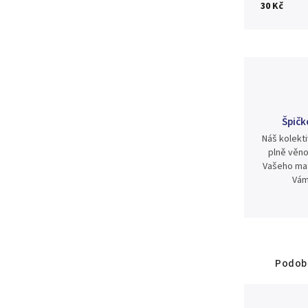
30 Kč
Špičk
Náš kolekti
plně věno
Vašeho mat
Vám
Podobn