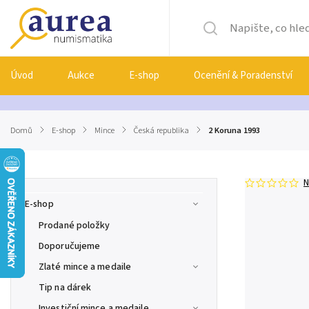
Úvod
Aukce
E-shop
Ocenění & Poradenství
Domů
/
E-shop
/
Mince
/
Česká republika
/
2 Koruna 1993
N
E-shop
Prodané položky
Doporučujeme
Zlaté mince a medaile
Tip na dárek
Investiční mince a medaile