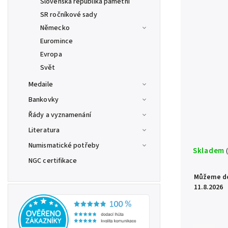
Slovenská republika pamětní
SR ročníkové sady
Německo
Euromince
Evropa
Svět
Medaile
Bankovky
Řády a vyznamenání
Literatura
Numismatické potřeby
Skladem
NGC certifikace
Můžeme do
11.8.2026