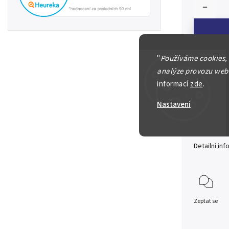
"
Používáme cookies,
analýze provozu webu
informací
zde
.
Česká re
Nastavení
2 Koruna
ilustračn
Detailní in
Zeptat se