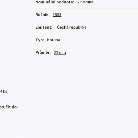
Nominální hodnota
:
2 Koruna
Ročník
:
1993
Emitent
:
Česká republika
Typ
:
Koruna
Průměr
:
22 mm
(4 ks)
ručit do: