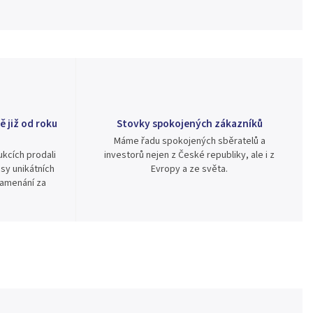
ě již od roku
Stovky spokojených zákazníků
Máme řadu spokojených sběratelů a
kcích prodali
investorů nejen z České republiky, ale i z
sy unikátních
Evropy a ze světa.
namenání za