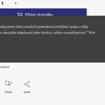
Přidat do košíku
 abychom Vám umožnili pohodlné prohlížení webu a díky
 neustále zlepšovali jeho funkce, výkon a použitelnost.
"
Více
publika (1993 - )
 1993 RCM, Aurea C6, krásná zachovalost,
í foto
formace
Hlídat
Sdílet