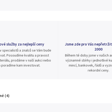
ové služby za nejlepší ceny
Jsme zde pro Vás nepřetržit
2000
v specialistů a znalců se Vám bude
vat. Posoudíme kvalitu a pravost
Během té doby jsme v našich au
eriálu, prodáme v naší aukci nebo
významné sbírky i jednotlivé ku
 poradíme kam investovat.
mincí, bankovek, řádů a vyz
rekordní ceny.
é (4)