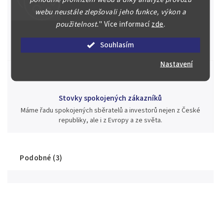
webu neustále zlepšovali jeho funkce, výkon a
Jsme zde pro Vás nepřetržitě již od roku 2000
použitelnost.
"
Více informací
zde
.
Během té doby jsme v našich aukcích prodali významné sbírky i
jednotlivé kusy unikátních mincí, bankovek, řádů a vyznamenání
Souhlasím
za rekordní ceny.
Nastavení
Stovky spokojených zákazníků
Máme řadu spokojených sběratelů a investorů nejen z České
republiky, ale i z Evropy a ze světa.
Podobné (3)