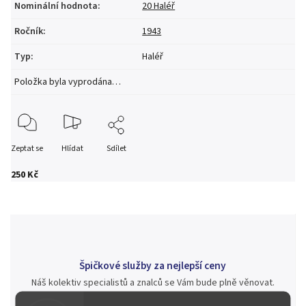
Nominální hodnota
:
20 Haléř
Ročník
:
1943
Typ
:
Haléř
Položka byla vyprodána…
Zeptat se
Hlídat
Sdílet
250 Kč
Špičkové služby za nejlepší ceny
Náš kolektiv specialistů a znalců se Vám bude plně věnovat.
Posoudíme kvalitu a pravost Vašeho materiálu, prodáme v naší