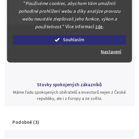
aukci nebo Vám poradíme kam investovat.
"
Používáme cookies, abychom Vám umožnili
pohodlné prohlížení webu a díky analýze provozu
webu neustále zlepšovali jeho funkce, výkon a
použitelnost.
"
Více informací
zde
.
Jsme zde pro Vás nepřetržitě již od roku 2000
Souhlasím
Během té doby jsme v našich aukcích prodali významné sbírky i
jednotlivé kusy unikátních mincí, bankovek, řádů a vyznamenání
Nastavení
za rekordní ceny.
Stovky spokojených zákazníků
Máme řadu spokojených sběratelů a investorů nejen z České
republiky, ale i z Evropy a ze světa.
Podobné (3)