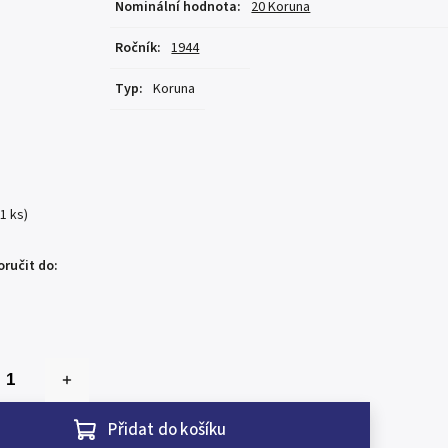
Nominální hodnota
:
20 Koruna
Ročník
:
1944
Typ
:
Koruna
(1 ks)
ručit do:
Přidat do košíku