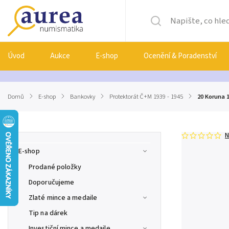
Úvod
Aukce
E-shop
Ocenění & Poradenství
Domů
/
E-shop
/
Bankovky
/
Protektorát Č+M 1939 - 1945
/
20 Koruna 1
N
E-shop
Prodané položky
Doporučujeme
Zlaté mince a medaile
Tip na dárek
Investiční mince a medaile