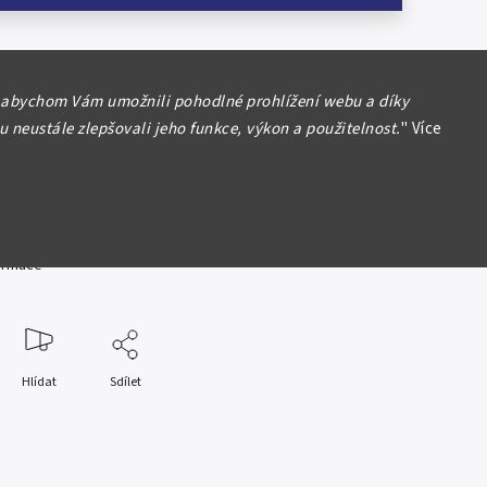
rát Čechy a Morava (1939 - 1945)
 abychom Vám umožnili pohodlné prohlížení webu a díky
 neustále zlepšovali jeho funkce, výkon a použitelnost.
"
Více
a 1944, tisk Česká grafická unie, série G,
ce SPECIMEN, Hej.40b.S1
NC
formace
Hlídat
Sdílet