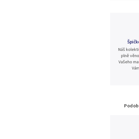
Špičk
Náš kolekti
plně věno
Vašeho mat
Vám
Podobn