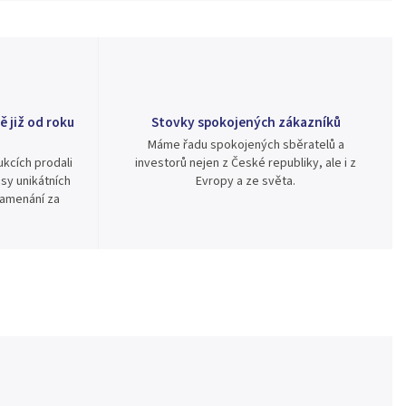
ě již od roku
Stovky spokojených zákazníků
Máme řadu spokojených sběratelů a
kcích prodali
investorů nejen z České republiky, ale i z
sy unikátních
Evropy a ze světa.
namenání za