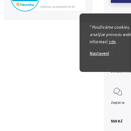
Protekto
"
Používáme cookies,
analýze provozu webu
20 Korun
informací
zde
.
perfora
Nastavení
N-0/aU
Detailní in
Zeptat se
550 Kč