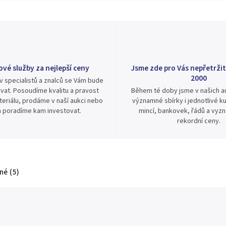
ové služby za nejlepší ceny
Jsme zde pro Vás nepřetržit
2000
v specialistů a znalců se Vám bude
vat. Posoudíme kvalitu a pravost
Během té doby jsme v našich au
eriálu, prodáme v naší aukci nebo
významné sbírky i jednotlivé ku
 poradíme kam investovat.
mincí, bankovek, řádů a vyz
rekordní ceny.
é (5)