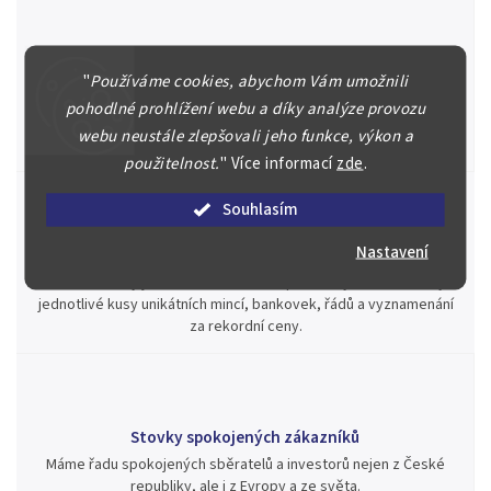
Špičkové služby za nejlepší ceny
"
Používáme cookies, abychom Vám umožnili
Náš kolektiv specialistů a znalců se Vám bude plně věnovat.
pohodlné prohlížení webu a díky analýze provozu
Posoudíme kvalitu a pravost Vašeho materiálu, prodáme v naší
webu neustále zlepšovali jeho funkce, výkon a
aukci nebo Vám poradíme kam investovat.
použitelnost.
"
Více informací
zde
.
Souhlasím
Nastavení
Jsme zde pro Vás nepřetržitě již od roku 2000
Během té doby jsme v našich aukcích prodali významné sbírky i
jednotlivé kusy unikátních mincí, bankovek, řádů a vyznamenání
za rekordní ceny.
Stovky spokojených zákazníků
Máme řadu spokojených sběratelů a investorů nejen z České
republiky, ale i z Evropy a ze světa.