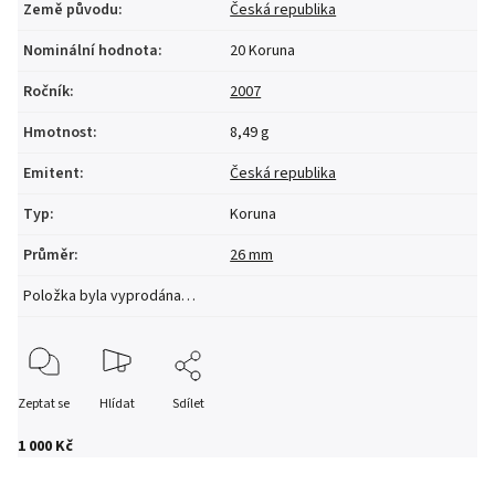
Země původu
:
Česká republika
Nominální hodnota
:
20 Koruna
Ročník
:
2007
Hmotnost
:
8,49 g
Emitent
:
Česká republika
Typ
:
Koruna
Průměr
:
26 mm
Položka byla vyprodána…
Zeptat se
Hlídat
Sdílet
1 000 Kč