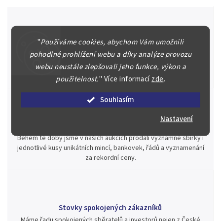
"
Používáme cookies, abychom Vám umožnili
Špičkové služby za nejlepší ceny
pohodlné prohlížení webu a díky analýze provozu
Náš kolektiv specialistů a znalců se Vám bude plně věnovat.
Posoudíme kvalitu a pravost Vašeho materiálu, prodáme v naší
webu neustále zlepšovali jeho funkce, výkon a
aukci nebo Vám poradíme kam investovat.
použitelnost.
"
Více informací
zde
.
Souhlasím
Nastavení
Jsme zde pro Vás nepřetržitě již od roku 2000
Během té doby jsme v našich aukcích prodali významné sbírky i
jednotlivé kusy unikátních mincí, bankovek, řádů a vyznamenání
za rekordní ceny.
Stovky spokojených zákazníků
Máme řadu spokojených sběratelů a investorů nejen z České