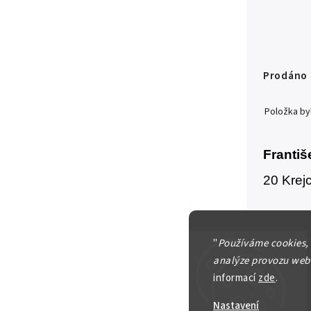
Prodáno
Položka b
Františ
20 Krejc
Detailní in
"
Používáme cookies,
analýze provozu webu
informací
zde
.
Zeptat se
Nastavení