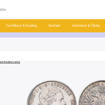
Certifikace & Grading
Kontakt
Informace & Články
eohodnoceno