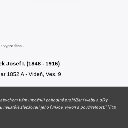
yla vyprodána…
ek Josef I. (1848 - 1916)
ar 1852 A - Videň, Ves. 9
formace
 abychom Vám umožnili pohodlné prohlížení webu a díky
 neustále zlepšovali jeho funkce, výkon a použitelnost.
"
Více
Hlídat
Sdílet