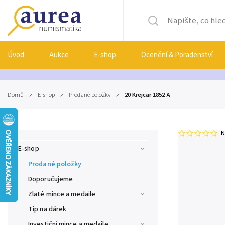
Úvod
Aukce
E-shop
Ocenění & Poradenství
Domů
/
E-shop
/
Prodané položky
/
20 Krejcar 1852 A
N
E-shop
Prodané položky
Doporučujeme
Zlaté mince a medaile
Tip na dárek
Investiční mince a medaile