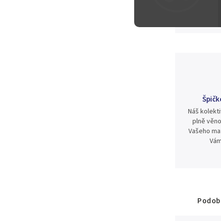
1 000 Kč
Špičk
Náš kolekti
plně věno
Vašeho mat
Vám
Podobn