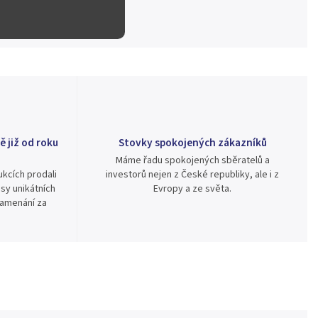
ě již od roku
Stovky spokojených zákazníků
Máme řadu spokojených sběratelů a
kcích prodali
investorů nejen z České republiky, ale i z
sy unikátních
Evropy a ze světa.
namenání za