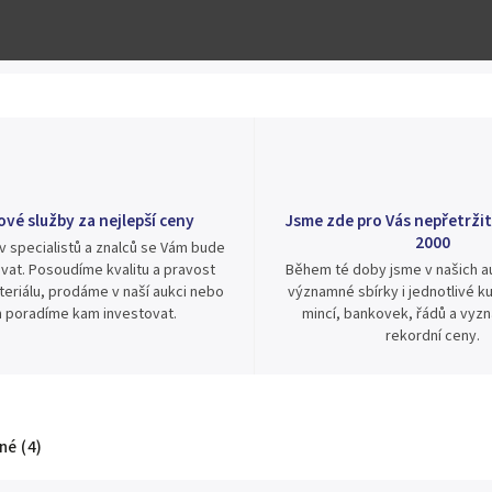
ové služby za nejlepší ceny
Jsme zde pro Vás nepřetržit
2000
v specialistů a znalců se Vám bude
vat. Posoudíme kvalitu a pravost
Během té doby jsme v našich au
eriálu, prodáme v naší aukci nebo
významné sbírky i jednotlivé ku
 poradíme kam investovat.
mincí, bankovek, řádů a vyz
rekordní ceny.
é (4)