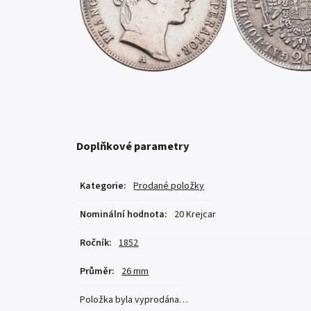
Doplňkové parametry
Kategorie
:
Prodané položky
Nominální hodnota
:
20 Krejcar
Ročník
:
1852
Průměr
:
26 mm
Položka byla vyprodána…