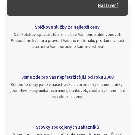
Nastavení
Špičkové služby za nejlepší ceny
Náš kolektiv specialistů a znalců se Vám bude plně věnovat.
Posoudíme kvalitu a pravost Vašeho materiálu, prodáme v naší
aukci nebo Vám poradíme kam investovat.
Jsme zde pro Vás nepřetržitě již od roku 2000
Během té doby jsme v našich aukcích prodali významné sbírky i
jednotlivé kusy unikátních mincí, bankovek, řádů a vyznamenání
za rekordní ceny.
Stovky spokojených zákazníků
Máme řadu spokojených sběratelů a investorů nejen z České