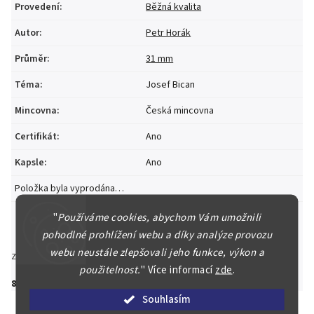
Provedení
:
Běžná kvalita
Autor
:
Petr Horák
Průměr
:
31 mm
Téma
:
Josef Bican
Mincovna
:
Česká mincovna
Certifikát
:
Ano
Kapsle
:
Ano
Položka byla vyprodána…
"
Používáme cookies, abychom Vám umožnili
pohodlné prohlížení webu a díky analýze provozu
webu neustále zlepšovali jeho funkce, výkon a
Zeptat se
Hlídat
Sdílet
použitelnost.
"
Více informací
zde
.
800 Kč
Souhlasím