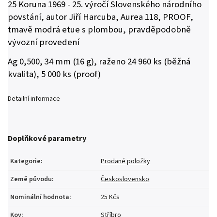
25 Koruna 1969 - 25. výročí Slovenského národního
povstání, autor Jiří Harcuba, Aurea 118, PROOF,
tmavě modrá etue s plombou,
pravděpodobně
vývozní provedení
Ag 0,500, 34 mm (16 g), raženo 24 960 ks (běžná
kvalita), 5 000 ks (proof)
Detailní informace
Doplňkové parametry
Kategorie
:
Prodané položky
Země původu
:
Československo
Nominální hodnota
:
25 Kčs
Kov
:
Stříbro