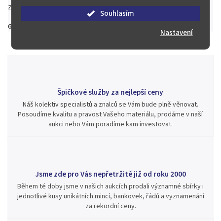
Zeptat se
Hlídat
Sdílet
Souhlasím
6 000 Kč
–8 %
5 500 Kč
Nastavení
Špičkové služby za nejlepší ceny
Náš kolektiv specialistů a znalců se Vám bude plně věnovat.
Posoudíme kvalitu a pravost Vašeho materiálu, prodáme v naší
aukci nebo Vám poradíme kam investovat.
Jsme zde pro Vás nepřetržitě již od roku 2000
Během té doby jsme v našich aukcích prodali významné sbírky i
jednotlivé kusy unikátních mincí, bankovek, řádů a vyznamenání
za rekordní ceny.