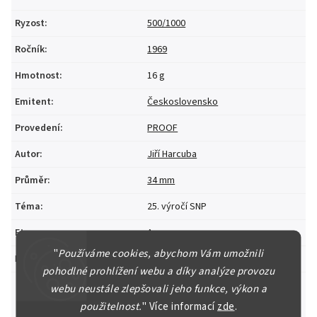
Ryzost
:
500/1000
Ročník
:
1969
Hmotnost
:
16 g
Emitent
:
Československo
Provedení
:
PROOF
Autor
:
Jiří Harcuba
Průměr
:
34 mm
Téma
:
25. výročí SNP
Etue
:
Ano
"
Používáme cookies, abychom Vám umožnili
Položka byla vyprodána…
pohodlné prohlížení webu a díky analýze provozu
webu neustále zlepšovali jeho funkce, výkon a
použitelnost.
"
Více informací
zde
.