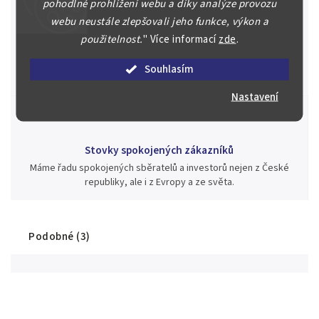
pohodlné prohlížení webu a díky analýze provozu
webu neustále zlepšovali jeho funkce, výkon a
Jsme zde pro Vás nepřetržitě již od roku 2000
použitelnost.
"
Více informací
zde
.
Během té doby jsme v našich aukcích prodali významné sbírky i
jednotlivé kusy unikátních mincí, bankovek, řádů a vyznamenání
Souhlasím
za rekordní ceny.
Nastavení
Stovky spokojených zákazníků
Máme řadu spokojených sběratelů a investorů nejen z České
republiky, ale i z Evropy a ze světa.
Podobné (3)