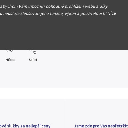
sef I., 1848 - 1916
 abychom Vám umožnili pohodlné prohlížení webu a díky
 neustále zlepšovali jeho funkce, výkon a použitelnost.
"
Více
07 KB, korunovační, krásná zachovalost
formace
Hlídat
Sdílet
ové služby za nejlepší ceny
Jsme zde pro Vás nepřetržit