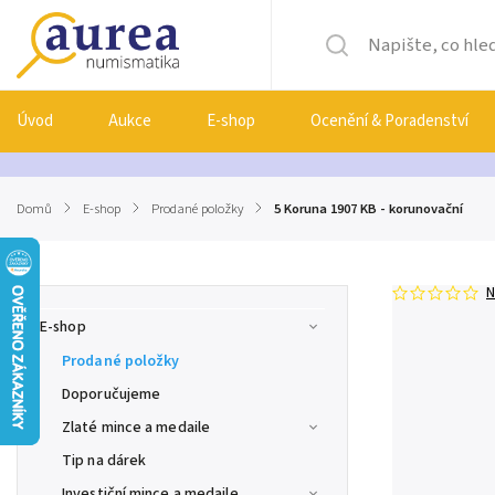
Úvod
Aukce
E-shop
Ocenění & Poradenství
Domů
/
E-shop
/
Prodané položky
/
5 Koruna 1907 KB - korunovační
N
E-shop
Prodané položky
Doporučujeme
Zlaté mince a medaile
Tip na dárek
Investiční mince a medaile