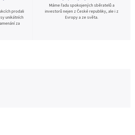
Máme řadu spokojených sběratelů a
kcích prodali
investorů nejen z České republiky, ale i z
sy unikátních
Evropy a ze světa.
namenání za