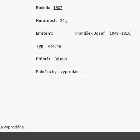
Ročník
:
1907
Hmotnost
:
24 g
Emitent
:
František Josef I. (1848 - 1916)
Typ
:
Koruna
Průměr
:
36 mm
Položka byla vyprodána…
yla vyprodána…