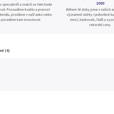
2000
v specialistů a znalců se Vám bude
vat. Posoudíme kvalitu a pravost
Během té doby jsme v našich au
eriálu, prodáme v naší aukci nebo
významné sbírky i jednotlivé ku
 poradíme kam investovat.
mincí, bankovek, řádů a vyz
rekordní ceny.
é (4)