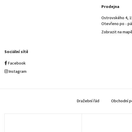
Prodejna
Ostrovského 4, 1
Otevřeno po - pá 
Zobrazit na map
Sociální sítě
Facebook
Instagram
Dražební řád
Obchodní p