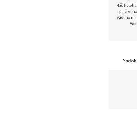
Náš kolekti
plně věno
Vašeho mat
Vám
Podobn