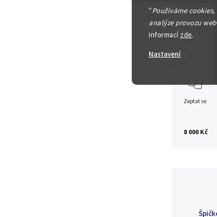
František Jo
"
Používáme cookies,
analýze provozu webu
5 Koruna 19
informací
zde
.
Detailní in
Nastavení
Zeptat se
8 000 Kč
Špičk