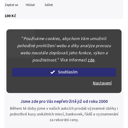
Zeptat se
Hlídat
Sdílet
100 Kč
"
Používáme cookies, abychom Vám umožnili
pohodlné prohlížení webu a díky analýze provozu
webu neustále zlepšovali jeho funkce, výkon a
Špičkové služby za nejlepší ceny
použitelnost.
"
Více informací
zde
.
Náš kolektiv specialistů a znalců se Vám bude plně věnovat.
Posoudíme kvalitu a pravost Vašeho materiálu, prodáme v naší
Souhlasím
aukci nebo Vám poradíme kam investovat.
Nastavení
Jsme zde pro Vás nepřetržitě již od roku 2000
Během té doby jsme v našich aukcích prodali významné sbírky i
jednotlivé kusy unikátních mincí, bankovek, řádů a vyznamenání
za rekordní ceny.