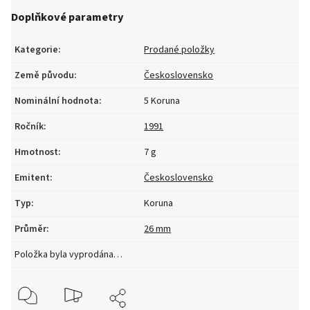
Doplňkové parametry
Kategorie
:
Prodané položky
Země původu
:
Československo
Nominální hodnota
:
5 Koruna
Ročník
:
1991
Hmotnost
:
7 g
Emitent
:
Československo
Typ
:
Koruna
Průměr
:
26 mm
Položka byla vyprodána…