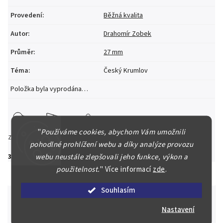
Provedení
:
Běžná kvalita
Autor
:
Drahomír Zobek
Průměr
:
27 mm
Téma
:
Český Krumlov
Položka byla vyprodána…
"
Používáme cookies, abychom Vám umožnili
Zeptat se
Hlídat
Sdílet
pohodlné prohlížení webu a díky analýze provozu
webu neustále zlepšovali jeho funkce, výkon a
350 Kč
použitelnost.
"
Více informací
zde
.
Souhlasím
Nastavení
Špičkové služby za nejlepší ceny