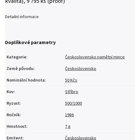
kvalita), 9 795 ks (proof)
Detailní informace
Doplňkové parametry
Kategorie
:
Československo pamětní mince
Země původu
:
Československo
Nominální hodnota
:
50 Kčs
Kov
:
Stříbro
Ryzost
:
500/1000
Ročník
:
1986
Hmotnost
:
7 g
Emitent
:
Československo