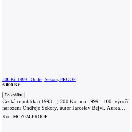
200 Kč 1999 - Ondřej Sekora, PROOF
6 000 Kč
Do košíku
Česká republika (1993 - ) 200 Koruna 1999 - 100. výročí
narození Ondřeje Sekory, autor Jaroslav Bejvl, Aurea
C124, etue, certifikát, PROOF Ag 0,900, 31 mm (13 g),
Kód:
MCZ024-PROOF
raženo 14...