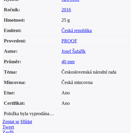
Ročník
:
2016
Hmotnost
:
25 g
Emitent
:
Česká republika
Provedení
:
PROOF
Autor
:
Josef Šafařík
Průměr
:
40 mm
Téma
:
Československá národní rada
Mincovna
:
Česká mincovna
Etue
:
Ano
Certifikát
:
Ano
Položka byla vyprodána…
Zeptat se
Hlídat
Tweet
Zavřít