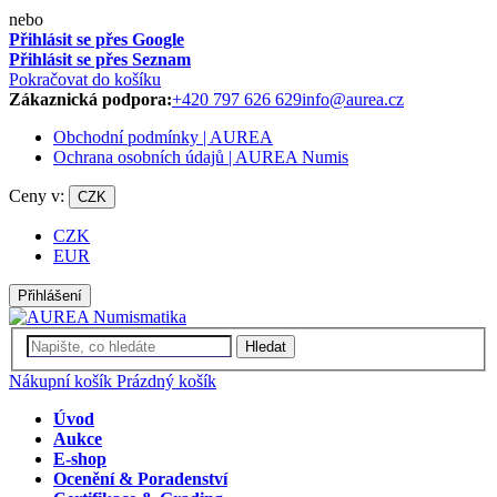
nebo
Přihlásit se přes Google
Přihlásit se přes Seznam
Pokračovat do košíku
Zákaznická podpora:
+420 797 626 629
info@aurea.cz
Obchodní podmínky | AUREA
Ochrana osobních údajů | AUREA Numis
Ceny v:
CZK
CZK
EUR
Přihlášení
Hledat
Nákupní košík
Prázdný košík
Úvod
Aukce
E-shop
Ocenění & Poradenství