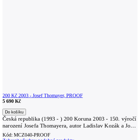
200 Kč 2003 - Josef Thomayer, PROOF
5 690 Kč
Do košíku
Česká republika (1993 - ) 200 Koruna 2003 - 150. výročí
narození Josefa Thomayera, autor Ladislav Kozák a Josef
Oplištil, Aurea C132, etue, certifikát, PROOF Ag 0,900,
Kód:
MCZ040-PROOF
31 mm...