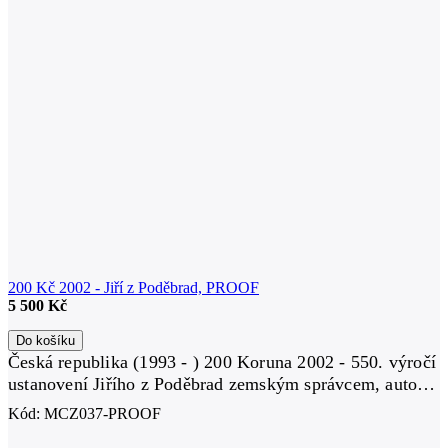
200 Kč 2002 - Jiří z Poděbrad, PROOF
5 500 Kč
Do košíku
Česká republika (1993 - ) 200 Koruna 2002 - 550. výročí
ustanovení Jiřího z Poděbrad zemským správcem, autor
Michal Vitanovský, Aurea C137, etue, certifikát, PROOF
Kód:
MCZ037-PROOF
Ag 0,900,...