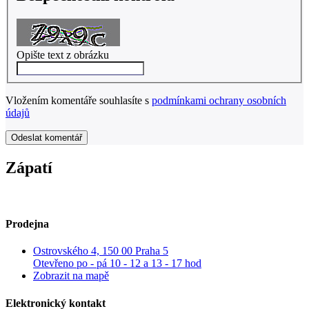
Opište text z obrázku
Vložením komentáře souhlasíte s
podmínkami ochrany osobních
údajů
Odeslat komentář
Zápatí
Prodejna
Ostrovského 4, 150 00 Praha 5
Otevřeno po - pá 10 - 12 a 13 - 17 hod
Zobrazit na mapě
Elektronický kontakt