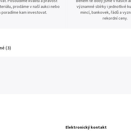
vat. Posoudíme kvalitu a pravost
Během té doby jsme v našich au
eriálu, prodáme v naší aukci nebo
významné sbírky i jednotlivé ku
 poradíme kam investovat.
mincí, bankovek, řádů a vyz
rekordní ceny.
é (3)
Elektronický kontakt