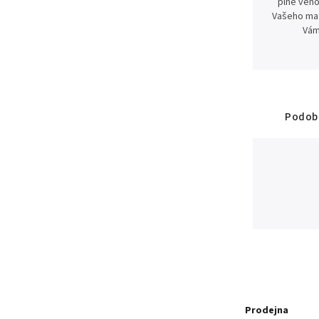
plně věno
Vašeho mat
Vám
Podobn
Prodejna