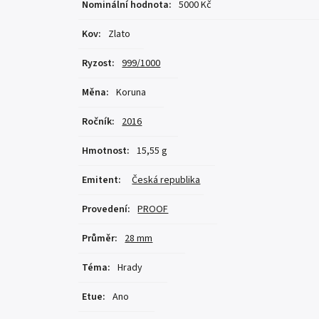
Nominální hodnota
:
5000 Kč
Kov
:
Zlato
Ryzost
:
999/1000
Měna
:
Koruna
Ročník
:
2016
Hmotnost
:
15,55 g
Emitent
:
Česká republika
Provedení
:
PROOF
Průměr
:
28 mm
Téma
:
Hrady
Etue
:
Ano