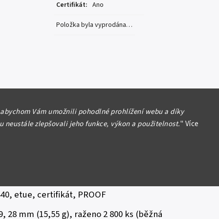
Certifikát
:
Ano
Položka byla vyprodána…
 abychom Vám umožnili pohodlné prohlížení webu a díky
yla vyprodána…
 neustále zlepšovali jeho funkce, výkon a použitelnost.
"
Více
publika (1993 - )
eské republiky
2016 - Hrad Bezděz, autor Asamat Baltaev,
40, etue, certifikát, PROOF
9, 28 mm (15,55 g), raženo 2 800 ks (běžná