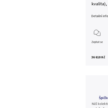
kvalita),
Detailní in
Zeptat se
36 610 Kč
Špičk
Náš kolekti