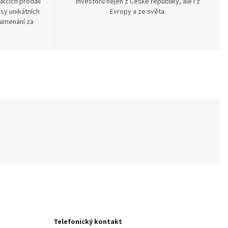
kcích prodali
investorů nejen z České republiky, ale i z
sy unikátních
Evropy a ze světa.
namenání za
Telefonický kontakt