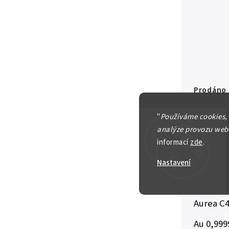
Prodáno
"
Používáme cookies,
Položka b
analýze provozu webu
informací
zde
.
Česká re
Nastavení
Hrady Č
5000 Kč 
Aurea C4
Au 0,999