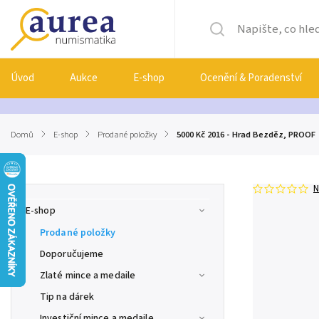
Úvod
Aukce
E-shop
Ocenění & Poradenství
Domů
/
E-shop
/
Prodané položky
/
5000 Kč 2016 - Hrad Bezděz, PROOF
N
E-shop
Prodané položky
Doporučujeme
Zlaté mince a medaile
Tip na dárek
Investiční mince a medaile