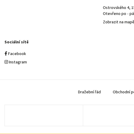
Ostrovského 4, 1
Otevřeno po - pá 
Zobrazit na map
Sociální sítě
Facebook
Instagram
Dražební řád
Obchodní p