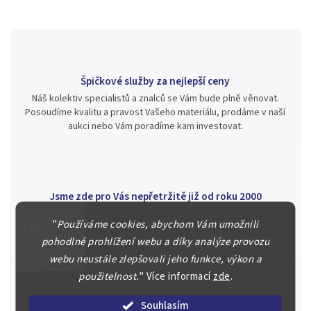
Špičkové služby za nejlepší ceny
Náš kolektiv specialistů a znalců se Vám bude plně věnovat.
Posoudíme kvalitu a pravost Vašeho materiálu, prodáme v naší
aukci nebo Vám poradíme kam investovat.
Jsme zde pro Vás nepřetržitě již od roku 2000
Během té doby jsme v našich aukcích prodali významné sbírky i
"
Používáme cookies, abychom Vám umožnili
jednotlivé kusy unikátních mincí, bankovek, řádů a vyznamenání
pohodlné prohlížení webu a díky analýze provozu
za rekordní ceny.
webu neustále zlepšovali jeho funkce, výkon a
použitelnost.
"
Více informací
zde
.
Souhlasím