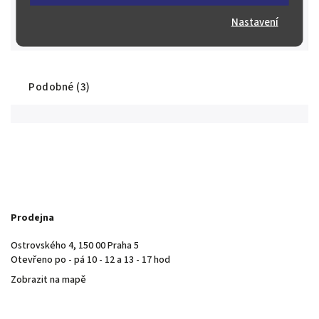
Stovky spokojených zákazníků
Máme řadu spokojených sběratelů a investorů nejen z České
Nastavení
republiky, ale i z Evropy a ze světa.
Podobné (3)
Prodejna
Ostrovského 4, 150 00 Praha 5
Otevřeno po - pá 10 - 12 a 13 - 17 hod
Zobrazit na mapě