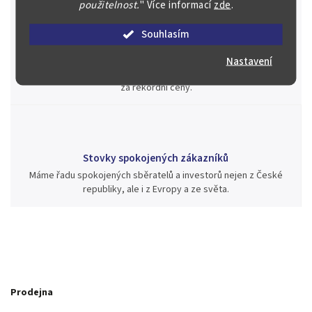
použitelnost.
"
Více informací
zde
.
Souhlasím
Jsme zde pro Vás nepřetržitě již od roku 2000
Během té doby jsme v našich aukcích prodali významné sbírky i
Nastavení
jednotlivé kusy unikátních mincí, bankovek, řádů a vyznamenání
za rekordní ceny.
Stovky spokojených zákazníků
Máme řadu spokojených sběratelů a investorů nejen z České
republiky, ale i z Evropy a ze světa.
Prodejna