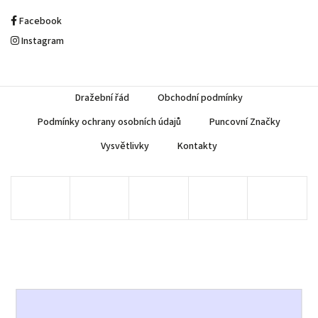
Facebook
Instagram
Dražební řád
Obchodní podmínky
Podmínky ochrany osobních údajů
Puncovní Značky
Vysvětlivky
Kontakty
Copyright 2026
AUREA Numismatika
. Všechna práva vyhrazena.
Upravit nastavení cookies