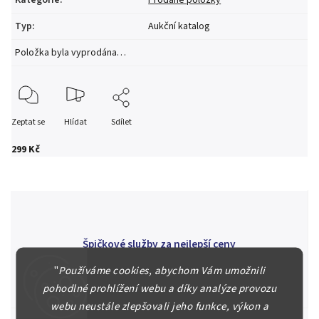
Typ
:
Aukční katalog
Položka byla vyprodána…
Zeptat se
Hlídat
Sdílet
299 Kč
Špičkové služby za nejlepší ceny
Náš kolektiv specialistů a znalců se Vám bude plně věnovat.
"
Používáme cookies, abychom Vám umožnili
Posoudíme kvalitu a pravost Vašeho materiálu, prodáme v naší
pohodlné prohlížení webu a díky analýze provozu
aukci nebo Vám poradíme kam investovat.
webu neustále zlepšovali jeho funkce, výkon a