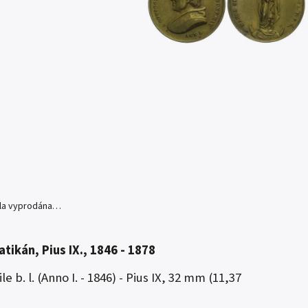
yla vyprodána…
Vatikán, Pius IX., 1846 - 1878
e b. l. (Anno I. - 1846) - Pius IX, 32 mm (11,37