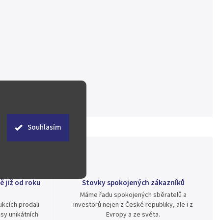
Souhlasím
ě již od roku
Stovky spokojených zákazníků
Máme řadu spokojených sběratelů a
kcích prodali
investorů nejen z České republiky, ale i z
sy unikátních
Evropy a ze světa.