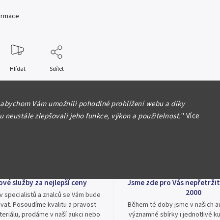
formace
Hlídat
Sdílet
 abychom Vám umožnili pohodlné prohlížení webu a díky
 neustále zlepšovali jeho funkce, výkon a použitelnost.
"
Více
ové služby za nejlepší ceny
Jsme zde pro Vás nepřetržit
2000
v specialistů a znalců se Vám bude
vat. Posoudíme kvalitu a pravost
Během té doby jsme v našich au
eriálu, prodáme v naší aukci nebo
významné sbírky i jednotlivé ku