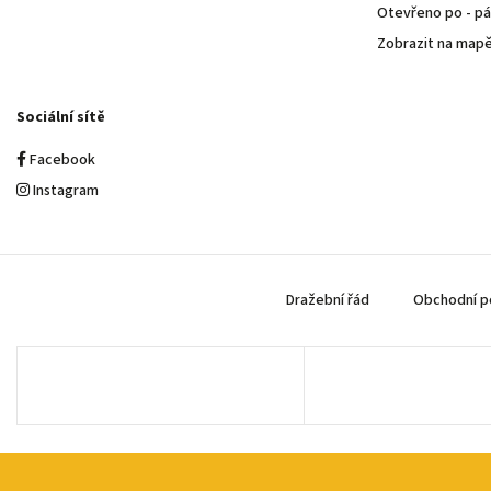
Otevřeno po - pá 
Zobrazit na map
Sociální sítě
Facebook
Instagram
Dražební řád
Obchodní p