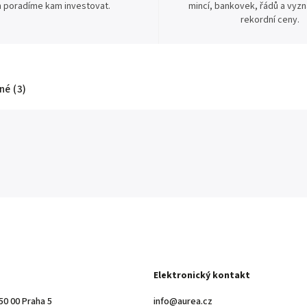
 poradíme kam investovat.
mincí, bankovek, řádů a vyz
rekordní ceny.
é (3)
Elektronický kontakt
50 00 Praha 5
info@aurea.cz