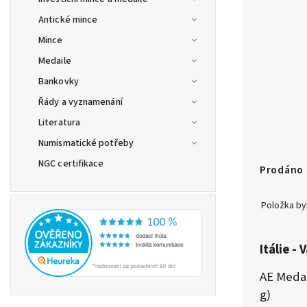
Antické mince
Mince
Medaile
Bankovky
Řády a vyznamenání
Literatura
Numismatické potřeby
NGC certifikace
Prodáno
Položka b
Itálie - 
AE Medail
g)