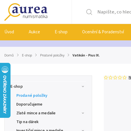
Úvod
Aukce
E-shop
Ocenění & Poradenství
Domů
/
E-shop
/
Prodané položky
/
Vatikán - Pius IX.
N
E-shop
Prodané položky
Doporučujeme
Zlaté mince a medaile
Tip na dárek
Investiční mince a medaile