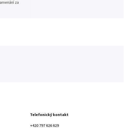
namenání za
Telefonický kontakt
+420 797 626 629