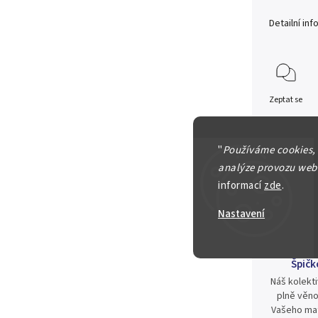
Detailní in
Zeptat se
400 Kč
"
Používáme cookies,
analýze provozu webu
informací
zde
.
Nastavení
Špičk
Náš kolekti
plně věno
Vašeho mat