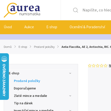
Úvod
Aukce
E-shop
Ocenění & Poradenství
Domů
/
E-shop
/
Prodané položky
/
Aelia Flaccilla, AE 2, Antiochia, RIC. 
N
E-shop
Prodané položky
Doporučujeme
Zlaté mince a medaile
Tip na dárek
Investiční mince a medaile