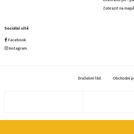
Otevřeno po - pá 
Zobrazit na map
Sociální sítě
Facebook
Instagram
Dražební řád
Obchodní p