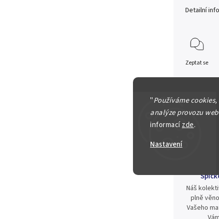
Detailní in
Zeptat se
2 000 Kč
"
Používáme cookies,
analýze provozu webu
informací
zde
.
Nastavení
Špičk
Náš kolekti
plně věno
Vašeho mat
Vám