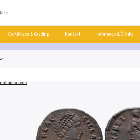
Certifikace & Grading
Kontakt
Informace & Články
62
eohodnoceno