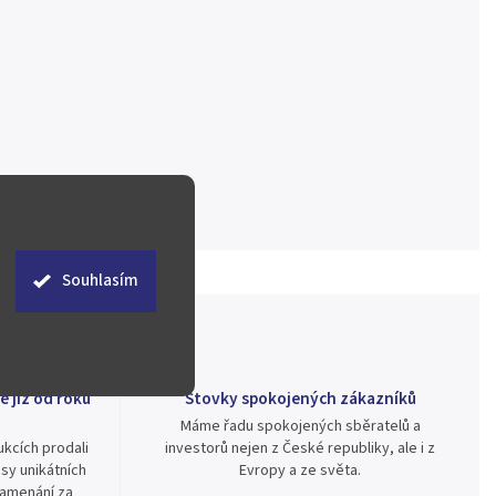
Souhlasím
ě již od roku
Stovky spokojených zákazníků
Máme řadu spokojených sběratelů a
kcích prodali
investorů nejen z České republiky, ale i z
sy unikátních
Evropy a ze světa.
namenání za