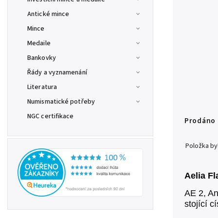
Antické mince
Mince
Medaile
Bankovky
Řády a vyznamenání
Literatura
Numismatické potřeby
NGC certifikace
Prodáno
Položka b
Aelia Fl
AE 2, A
stojící 