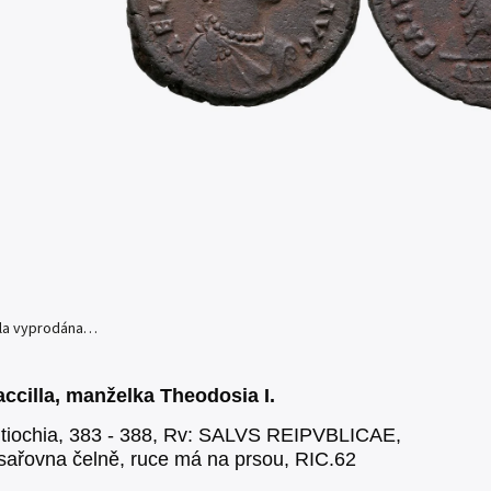
yla vyprodána…
accilla, manželka Theodosia I.
ntiochia, 383 - 388, Rv: SALVS REIPVBLICAE,
císařovna čelně, ruce má na prsou, RIC.62