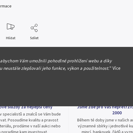
formace
Hlídat
Sdílet
 abychom Vám umožnili pohodlné prohlížení webu a díky
 neustále zlepšovali jeho funkce, výkon a použitelnost.
"
Více
ové služby za nejlepší ceny
Jsme zde pro Vás nepřetržit
2000
v specialistů a znalců se Vám bude
vat. Posoudíme kvalitu a pravost
Během té doby jsme v našich au
eriálu, prodáme v naší aukci nebo
významné sbírky i jednotlivé ku
 poradíme kam investovat.
mincí, bankovek, řádů a vyz