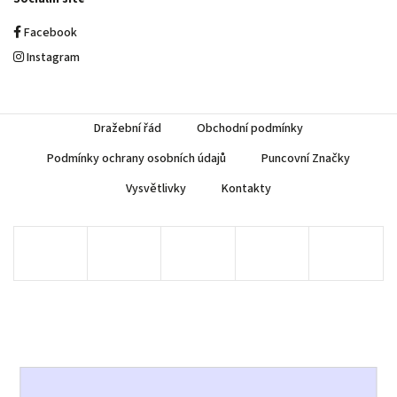
Facebook
Instagram
Dražební řád
Obchodní podmínky
Podmínky ochrany osobních údajů
Puncovní Značky
Vysvětlivky
Kontakty
Copyright 2026
AUREA Numismatika
. Všechna práva vyhrazena.
Upravit nastavení cookies