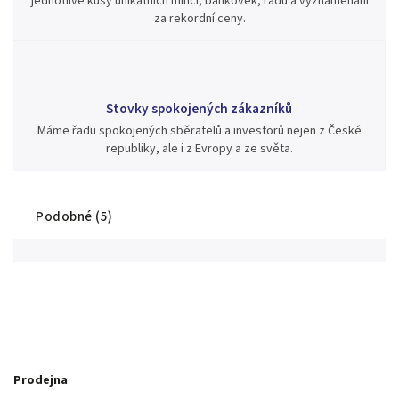
jednotlivé kusy unikátních mincí, bankovek, řádů a vyznamenání
za rekordní ceny.
Stovky spokojených zákazníků
Máme řadu spokojených sběratelů a investorů nejen z České
republiky, ale i z Evropy a ze světa.
Podobné (5)
Prodejna