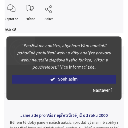
Zeptat se
Hlídat
Sdílet
950 Kč
"
Používáme cookies, abychom Vám umožnili
pohodlné prohlížení webu a díky analýze provozu
webu neustále zlepšovali jeho funkce, výkon a
použitelnost.
"
Více informací
zde
.
Špičkové služby za nejlepší ceny
Náš kolektiv specialistů a znalců se Vám bude plně věnovat.
Souhlasím
Posoudíme kvalitu a pravost Vašeho materiálu, prodáme v naší
aukci nebo Vám poradíme kam investovat.
Nastavení
Jsme zde pro Vás nepřetržitě již od roku 2000
Během té doby jsme v našich aukcích prodali významné sbírky i