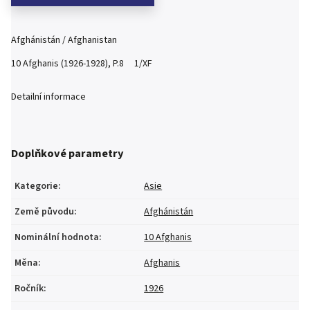
Afghánistán / Afghanistan
10 Afghanis (1926-1928), P.8 1/XF
Detailní informace
Doplňkové parametry
Kategorie
:
Asie
Země původu
:
Afghánistán
Nominální hodnota
:
10 Afghanis
Měna
:
Afghanis
Ročník
:
1926