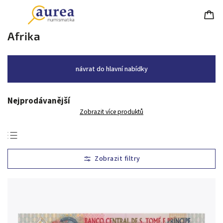
Afrika
návrat do hlavní nabídky
Nejprodávanější
Zobrazit více produktů
Nejlevnější
Nejdražší
Nejprodávanější
Abecedně
Chronologicky