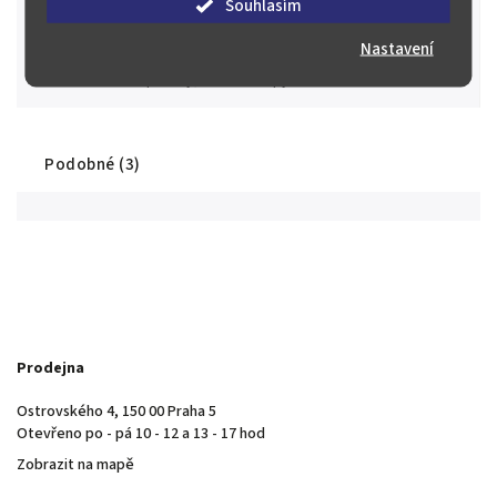
Souhlasím
Stovky spokojených zákazníků
Nastavení
Máme řadu spokojených sběratelů a investorů nejen z České
republiky, ale i z Evropy a ze světa.
Podobné (3)
Prodejna
Ostrovského 4, 150 00 Praha 5
Otevřeno po - pá 10 - 12 a 13 - 17 hod
Zobrazit na mapě