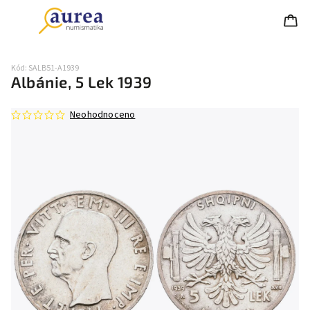
Kód:
SALB51-A1939
Albánie, 5 Lek 1939
Neohodnoceno