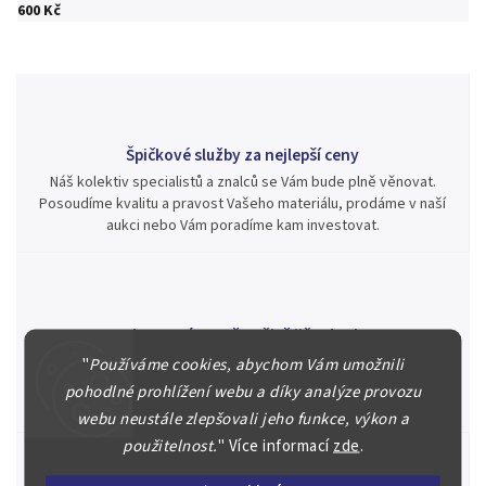
600 Kč
Špičkové služby za nejlepší ceny
Náš kolektiv specialistů a znalců se Vám bude plně věnovat.
Posoudíme kvalitu a pravost Vašeho materiálu, prodáme v naší
aukci nebo Vám poradíme kam investovat.
Jsme zde pro Vás nepřetržitě již od roku 2000
Během té doby jsme v našich aukcích prodali významné sbírky i
"
Používáme cookies, abychom Vám umožnili
jednotlivé kusy unikátních mincí, bankovek, řádů a vyznamenání
pohodlné prohlížení webu a díky analýze provozu
za rekordní ceny.
webu neustále zlepšovali jeho funkce, výkon a
použitelnost.
"
Více informací
zde
.