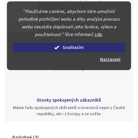
Náš kolektiv specialistů a znalců se Vám bude plně věnovat.
"
Používáme cookies, abychom Vám umožnili
Posoudíme kvalitu a pravost Vašeho materiálu, prodáme v naší
aukci nebo Vám poradíme kam investovat.
pohodlné prohlížení webu a díky analýze provozu
webu neustále zlepšovali jeho funkce, výkon a
použitelnost.
"
Více informací
zde
.
Souhlasím
Jsme zde pro Vás nepřetržitě již od roku 2000
Během té doby jsme v našich aukcích prodali významné sbírky i
Nastavení
jednotlivé kusy unikátních mincí, bankovek, řádů a vyznamenání
za rekordní ceny.
Stovky spokojených zákazníků
Máme řadu spokojených sběratelů a investorů nejen z České
republiky, ale i z Evropy a ze světa.
Podobné (3)