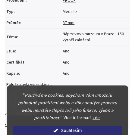
Provedení
:
PROOF
Typ
:
Medaile
Průměr
:
37 mm
Náprstkovo muzeum v Praze - 150.
Téma
:
výročí založení
Etue
:
Ano
Certifikát
:
Ano
Kapsle
:
Ano
Položka byla vyprodána…
"
Používáme cookies, abychom Vám umožnili
pohodlné prohlížení webu a díky analýze provozu
webu neustále zlepšovali jeho funkce, výkon a
Zeptat se
Hlídat
Sdílet
použitelnost.
"
Více informací
zde
.
1 690 Kč
Souhlasím