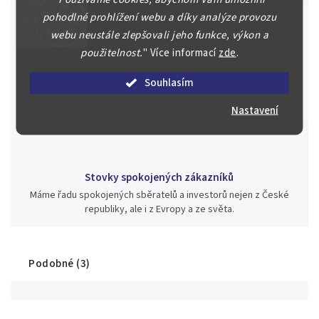
pohodlné prohlížení webu a díky analýze provozu
webu neustále zlepšovali jeho funkce, výkon a
použitelnost.
"
Více informací
zde
.
Jsme zde pro Vás nepřetržitě již od roku 2000
Během té doby jsme v našich aukcích prodali významné sbírky i
Souhlasím
jednotlivé kusy unikátních mincí, bankovek, řádů a vyznamenání
za rekordní ceny.
Nastavení
Stovky spokojených zákazníků
Máme řadu spokojených sběratelů a investorů nejen z České
republiky, ale i z Evropy a ze světa.
Podobné (3)