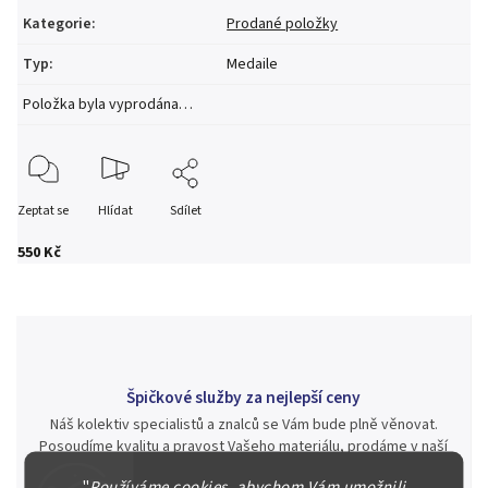
Kategorie
:
Prodané položky
Typ
:
Medaile
Položka byla vyprodána…
Zeptat se
Hlídat
Sdílet
550 Kč
Špičkové služby za nejlepší ceny
Náš kolektiv specialistů a znalců se Vám bude plně věnovat.
Posoudíme kvalitu a pravost Vašeho materiálu, prodáme v naší
aukci nebo Vám poradíme kam investovat.
"
Používáme cookies, abychom Vám umožnili