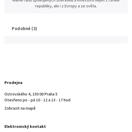
Máme řadu spokojených sběratelů a investorů nejen z České
republiky, ale i z Evropy a ze světa.
Podobné (3)
Prodejna
Ostrovského 4, 150 00 Praha 5
Otevřeno po - pá 10 - 12 a 13 - 17 hod
Zobrazit na mapě
Elektronický kontakt