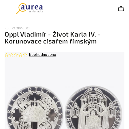
Kód:
RAOPP-3003
Oppl Vladimír - Život Karla IV. -
Korunovace císařem římským
Neohodnoceno