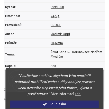
Ryzost
:
999/1000
Hmotnost
:
24,5 g
Provedení
:
PROOF
Autor
:
Vladimír Oppl
Průměr
:
38,6 mm
Život Karla IV. - Korunovace císařem
Téma
:
římským
Kapsle
:
Ano
"
Používáme cookies, abychom Vám umožnili
pohodlné prohlížení webu a díky analýze provozu
webu neustále zlepšovali jeho funkce, výkon a
Zeptat se
Hlídat
Sdílet
použitelnost.
"
Více informací
zde
.
1 600 Kč
Souhlasím