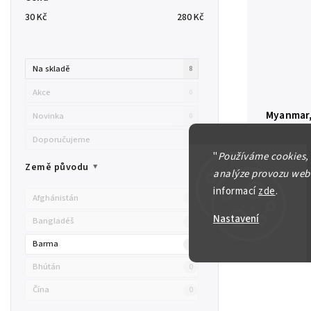
30
Kč
280
Kč
Na skladě
8
Akce
0
Myanmar, 
Novinka
0
Myanmar 
Doporučujeme
0
N/UNC
"
Používáme cookies,
Země původu
analýze provozu webu
informací
zde
.
Afghánistán
0
Skladem
Nastavení
Bangladéš
0
Barma
2
Bhútán
0
Čína
0