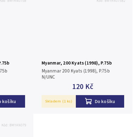
Kód:
BMYAN075B
Kód:
BMYAN075B2
P.75b
Myanmar, 200 Kyats (1998), P.75b
 P.75b
Myanmar 200 Kyats (1998), P.75b
N/UNC
120 Kč
o košíku
Do košíku
Skladem
(1 ks)
Kód:
BMYAN079