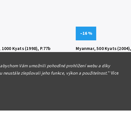
–16 %
1000 Kyats (1998), P.77b
Myanmar, 500 Kyats (2004),
Myanmar500 Kyats (2004),
1000 Kyats (1998), P.77b
N/UNC
 abychom Vám umožnili pohodlné prohlížení webu a díky
120 Kč
280 Kč
 neustále zlepšovali jeho funkce, výkon a použitelnost.
"
Více
100 Kč
Do košíku
(1 ks)
D
Skladem
(3 ks)