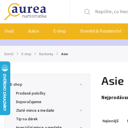
Úvod
Aukce
E-shop
Ocenění & Poradenství
Domů
/
E-shop
/
Bankovky
/
Asie
Asie
E-shop
Prodané položky
Nejprodávan
Doporučujeme
Zlaté mince a medaile
Tip na dárek
Nejlevnější
Investiční mince a medaile