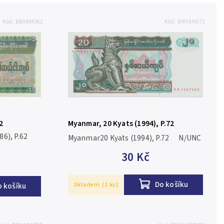
Kód:
BBARM062
Kód:
BMYAN072
2
Myanmar, 20 Kyats (1994), P.72
6), P.62
Myanmar20 Kyats (1994), P.72 N/UNC
30 Kč
Do košíku
Skladem
(1 ks)
o košíku