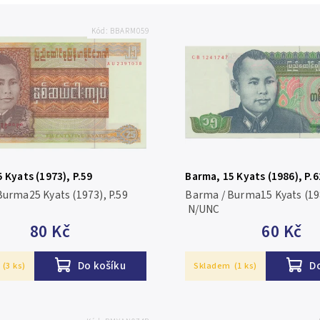
Kód:
BBARM059
 Kyats (1973), P.59
Barma, 15 Kyats (1986), P.6
Burma25 Kyats (1973), P.59
Barma / Burma15 Kyats (198
N/UNC
80 Kč
60 Kč
Do košíku
D
(3 ks)
Skladem
(1 ks)