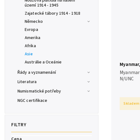
Nouzová platidla na našem
území 1914 - 1945
Zajatecké tábory 1914 - 1918
Německo
Evropa
Amerika
Afrika
Asie
Austrálie a Oceánie
Myanmar, 
Myanmar 
Řády a vyznamenání
N/UNC
Literatura
Numismatické potřeby
NGC certifikace
Skladem
Cena