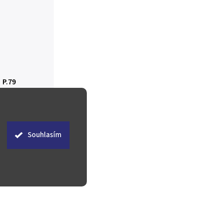
 P.79
 P.79
Souhlasím
o košíku