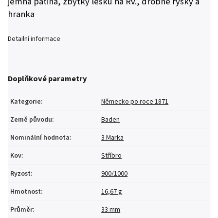
jemná patina, zbytky lesku na Rv., drobné rysky a
hranka
Detailní informace
Doplňkové parametry
Kategorie
:
Německo po roce 1871
Země původu
:
Baden
Nominální hodnota
:
3 Marka
Kov
:
Stříbro
Ryzost
:
900/1000
Hmotnost
:
16,67 g
Průměr
:
33 mm