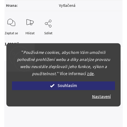
Hrana
:
Vytlačená
Zeptat se
Hlídat
Sdílet
1 600 Kč
"
Používáme cookies, abychom Vám umožnili
pohodlné prohlížení webu a díky analýze provozu
webu neustále zlepšovali jeho funkce, výkon a
použitelnost.
"
Více informací
zde
.
Špičkové služby za nejlepší ceny
Souhlasím
Náš kolektiv specialistů a znalců se Vám bude plně věnovat.
Posoudíme kvalitu a pravost Vašeho materiálu, prodáme v naší
Nastavení
aukci nebo Vám poradíme kam investovat.