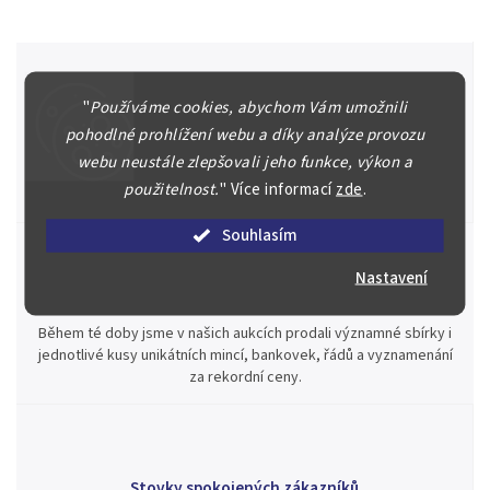
"
Používáme cookies, abychom Vám umožnili
Špičkové služby za nejlepší ceny
pohodlné prohlížení webu a díky analýze provozu
Náš kolektiv specialistů a znalců se Vám bude plně věnovat.
webu neustále zlepšovali jeho funkce, výkon a
Posoudíme kvalitu a pravost Vašeho materiálu, prodáme v naší
použitelnost.
"
Více informací
zde
.
aukci nebo Vám poradíme kam investovat.
Souhlasím
Nastavení
Jsme zde pro Vás nepřetržitě již od roku 2000
Během té doby jsme v našich aukcích prodali významné sbírky i
jednotlivé kusy unikátních mincí, bankovek, řádů a vyznamenání
za rekordní ceny.
Stovky spokojených zákazníků