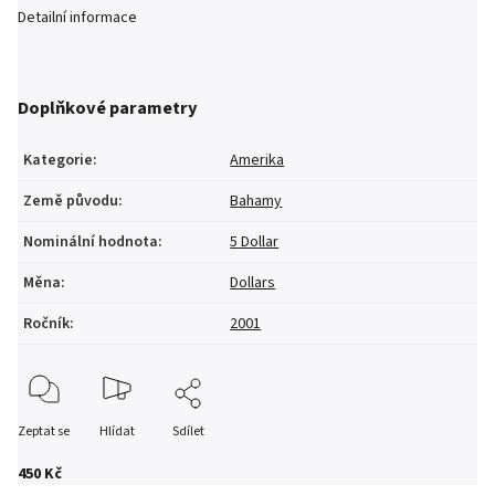
Detailní informace
Doplňkové parametry
Kategorie
:
Amerika
Země původu
:
Bahamy
Nominální hodnota
:
5 Dollar
Měna
:
Dollars
Ročník
:
2001
Zeptat se
Hlídat
Sdílet
450 Kč