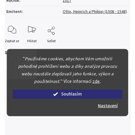
Ročník
:
1517
Emitent
:
Otto, Heinrich a Philipp (1508 - 1548)
Zeptat se
Hlídat
Sdílet
1 500 Kč
"
Používáme cookies, abychom Vám umožnili
pohodlné prohlížení webu a díky analýze provozu
webu neustále zlepšovali jeho funkce, výkon a
použitelnost.
"
Více informací
zde
.
Špičkové služby za nejlepší ceny
Souhlasím
Náš kolektiv specialistů a znalců se Vám bude plně věnovat.
Nastavení
Posoudíme kvalitu a pravost Vašeho materiálu, prodáme v naší
aukci nebo Vám poradíme kam investovat.