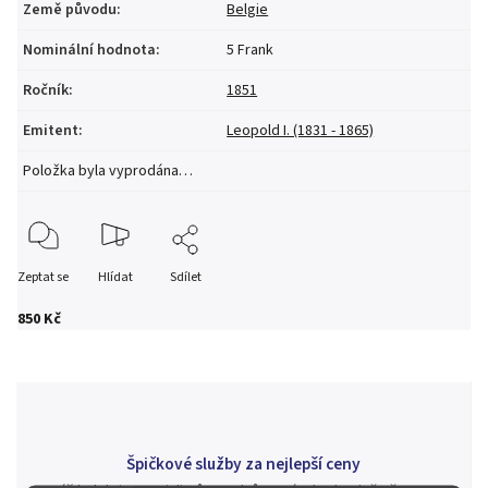
Země původu
:
Belgie
Nominální hodnota
:
5 Frank
Ročník
:
1851
Emitent
:
Leopold I. (1831 - 1865)
Položka byla vyprodána…
Zeptat se
Hlídat
Sdílet
850 Kč
Špičkové služby za nejlepší ceny