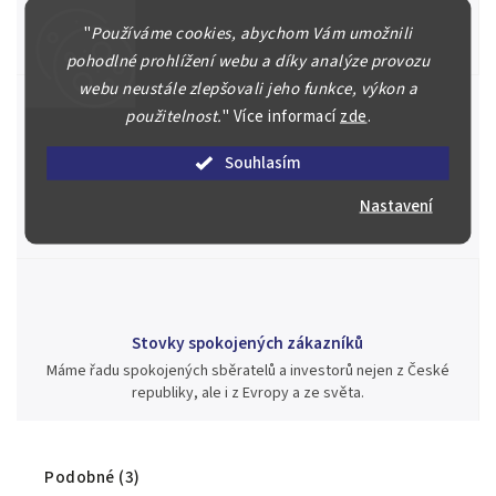
Náš kolektiv specialistů a znalců se Vám bude plně věnovat.
Posoudíme kvalitu a pravost Vašeho materiálu, prodáme v naší
"
Používáme cookies, abychom Vám umožnili
aukci nebo Vám poradíme kam investovat.
pohodlné prohlížení webu a díky analýze provozu
webu neustále zlepšovali jeho funkce, výkon a
použitelnost.
"
Více informací
zde
.
Jsme zde pro Vás nepřetržitě již od roku 2000
Souhlasím
Během té doby jsme v našich aukcích prodali významné sbírky i
Nastavení
jednotlivé kusy unikátních mincí, bankovek, řádů a vyznamenání
za rekordní ceny.
Stovky spokojených zákazníků
Máme řadu spokojených sběratelů a investorů nejen z České
republiky, ale i z Evropy a ze světa.
Podobné (3)