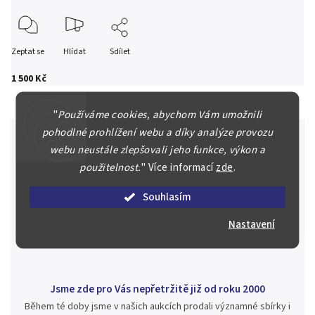
Zeptat se
Hlídat
Sdílet
1 500 Kč
"
Používáme cookies, abychom Vám umožnili
pohodlné prohlížení webu a díky analýze provozu
webu neustále zlepšovali jeho funkce, výkon a
použitelnost.
"
Více informací
zde
.
Špičkové služby za nejlepší ceny
Náš kolektiv specialistů a znalců se Vám bude plně věnovat.
Souhlasím
Posoudíme kvalitu a pravost Vašeho materiálu, prodáme v naší
aukci nebo Vám poradíme kam investovat.
Nastavení
Jsme zde pro Vás nepřetržitě již od roku 2000
Během té doby jsme v našich aukcích prodali významné sbírky i