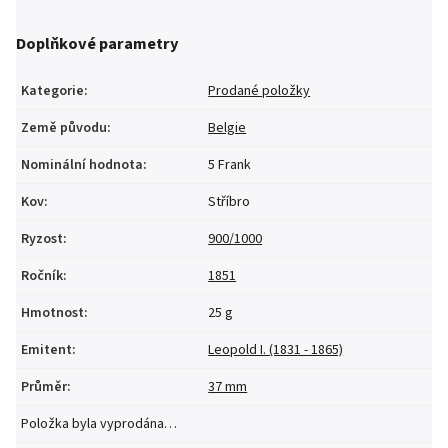
Doplňkové parametry
Kategorie
:
Prodané položky
Země původu
:
Belgie
Nominální hodnota
:
5 Frank
Kov
:
Stříbro
Ryzost
:
900/1000
Ročník
:
1851
Hmotnost
:
25 g
Emitent
:
Leopold I. (1831 - 1865)
Průměr
:
37 mm
Položka byla vyprodána…