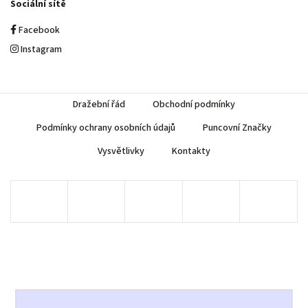
Sociální sítě
Facebook
Instagram
Dražební řád
Obchodní podmínky
Podmínky ochrany osobních údajů
Puncovní Značky
Vysvětlivky
Kontakty
Copyright 2026
AUREA Numismatika
. Všechna práva vyhrazena.
Upravit nastavení cookies