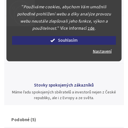
Posoudíme kvalitu a pravost Vašeho materiálu, prodáme v naší
"
Používáme cookies, abychom Vám umožnili
aukci nebo Vám poradíme kam investovat.
pohodlné prohlížení webu a díky analýze provozu
webu neustále zlepšovali jeho funkce, výkon a
použitelnost.
"
Více informací
zde
.
Jsme zde pro Vás nepřetržitě již od roku 2000
Souhlasím
Během té doby jsme v našich aukcích prodali významné sbírky i
jednotlivé kusy unikátních mincí, bankovek, řádů a vyznamenání
Nastavení
za rekordní ceny.
Stovky spokojených zákazníků
Máme řadu spokojených sběratelů a investorů nejen z České
republiky, ale i z Evropy a ze světa.
Podobné (5)