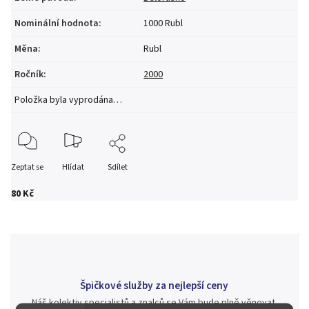
Nominální hodnota
:
1000 Rubl
Měna
:
Rubl
Ročník
:
2000
Položka byla vyprodána…
Zeptat se
Hlídat
Sdílet
80 Kč
Špičkové služby za nejlepší ceny
Náš kolektiv specialistů a znalců se Vám bude plně věnovat.