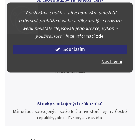
Náš kolektiv specialistů a znalců se Vám bude plně věnovat.
"
Používáme cookies, abychom Vám umožnili
Posoudíme kvalitu a pravost Vašeho materiálu, prodáme v naší
aukci nebo Vám poradíme kam investovat.
pohodlné prohlížení webu a díky analýze provozu
webu neustále zlepšovali jeho funkce, výkon a
použitelnost.
"
Více informací
zde
.
Souhlasím
Jsme zde pro Vás nepřetržitě již od roku 2000
Během té doby jsme v našich aukcích prodali významné sbírky i
Nastavení
jednotlivé kusy unikátních mincí, bankovek, řádů a vyznamenání
za rekordní ceny.
Stovky spokojených zákazníků
Máme řadu spokojených sběratelů a investorů nejen z České
republiky, ale i z Evropy a ze světa.