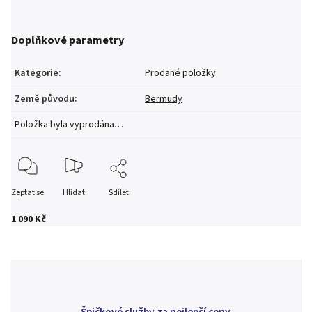
Doplňkové parametry
Kategorie
:
Prodané položky
Země původu
:
Bermudy
Položka byla vyprodána…
Zeptat se
Hlídat
Sdílet
1 090 Kč
Špičkové služby za nejlepší ceny