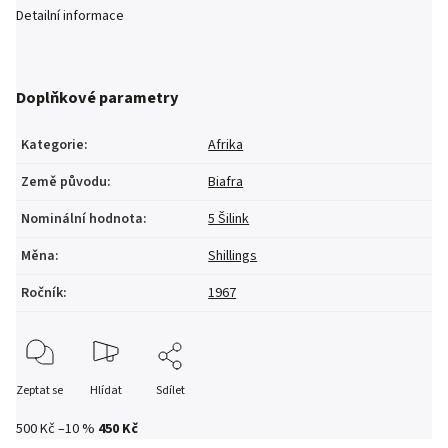
Detailní informace
Doplňkové parametry
Kategorie
:
Afrika
Země původu
:
Biafra
Nominální hodnota
:
5 Šilink
Měna
:
Shillings
Ročník
:
1967
Zeptat se
Hlídat
Sdílet
500 Kč
–10 %
450 Kč