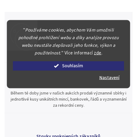
"
Používáme cookies, abychom Vám umožnili
Špičkové služby za nejlepší ceny
pohodlné prohlížení webu a díky analýze provozu
Náš kolektiv specialistů a znalců se Vám bude plně věnovat.
webu neustále zlepšovali jeho funkce, výkon a
Posoudíme kvalitu a pravost Vašeho materiálu, prodáme v naší
použitelnost.
"
Více informací
zde
.
aukci nebo Vám poradíme kam investovat.
Souhlasím
Nastavení
Jsme zde pro Vás nepřetržitě již od roku 2000
Během té doby jsme v našich aukcích prodali významné sbírky i
jednotlivé kusy unikátních mincí, bankovek, řádů a vyznamenání
za rekordní ceny.
Stovky spokojených zákazníků