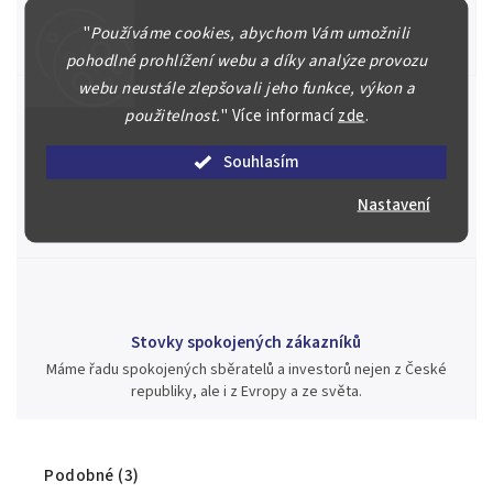
Náš kolektiv specialistů a znalců se Vám bude plně věnovat.
Posoudíme kvalitu a pravost Vašeho materiálu, prodáme v naší
"
Používáme cookies, abychom Vám umožnili
aukci nebo Vám poradíme kam investovat.
pohodlné prohlížení webu a díky analýze provozu
webu neustále zlepšovali jeho funkce, výkon a
použitelnost.
"
Více informací
zde
.
Jsme zde pro Vás nepřetržitě již od roku 2000
Souhlasím
Během té doby jsme v našich aukcích prodali významné sbírky i
Nastavení
jednotlivé kusy unikátních mincí, bankovek, řádů a vyznamenání
za rekordní ceny.
Stovky spokojených zákazníků
Máme řadu spokojených sběratelů a investorů nejen z České
republiky, ale i z Evropy a ze světa.
Podobné (3)