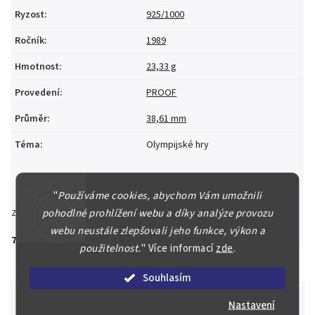
Ryzost
:
925/1000
Ročník
:
1989
Hmotnost
:
23,33 g
Provedení
:
PROOF
Průměr
:
38,61 mm
Téma
:
Olympijské hry
"
Používáme cookies, abychom Vám umožnili
pohodlné prohlížení webu a díky analýze provozu
Zeptat se
Hlídat
Sdílet
webu neustále zlepšovali jeho funkce, výkon a
750 Kč
použitelnost.
"
Více informací
zde
.
Souhlasím
Nastavení