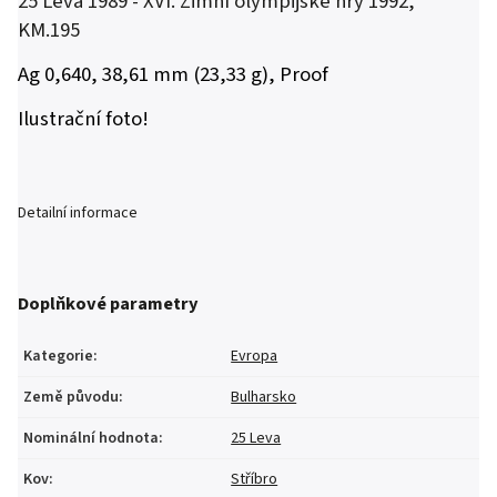
25 Leva 1989 - XVI. Zimní olympijské hry 1992,
KM.195
Ag 0,640, 38,61 mm (23,33 g), Proof
Ilustrační foto!
Detailní informace
Doplňkové parametry
Kategorie
:
Evropa
Země původu
:
Bulharsko
Nominální hodnota
:
25 Leva
Kov
:
Stříbro