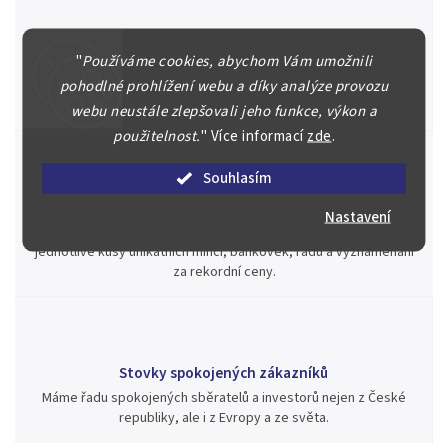
Špičkové služby za nejlepší ceny
"
Používáme cookies, abychom Vám umožnili
Náš kolektiv specialistů a znalců se Vám bude plně věnovat.
pohodlné prohlížení webu a díky analýze provozu
Posoudíme kvalitu a pravost Vašeho materiálu, prodáme v naší
aukci nebo Vám poradíme kam investovat.
webu neustále zlepšovali jeho funkce, výkon a
použitelnost.
"
Více informací
zde
.
Souhlasím
Jsme zde pro Vás nepřetržitě již od roku 2000
Nastavení
Během té doby jsme v našich aukcích prodali významné sbírky i
jednotlivé kusy unikátních mincí, bankovek, řádů a vyznamenání
za rekordní ceny.
Stovky spokojených zákazníků
Máme řadu spokojených sběratelů a investorů nejen z České
republiky, ale i z Evropy a ze světa.