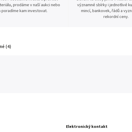
eriálu, prodáme v naší aukci nebo
významné sbírky i jednotlivé ku
 poradíme kam investovat.
mincí, bankovek, řádů a vyz
rekordní ceny.
é (4)
Elektronický kontakt