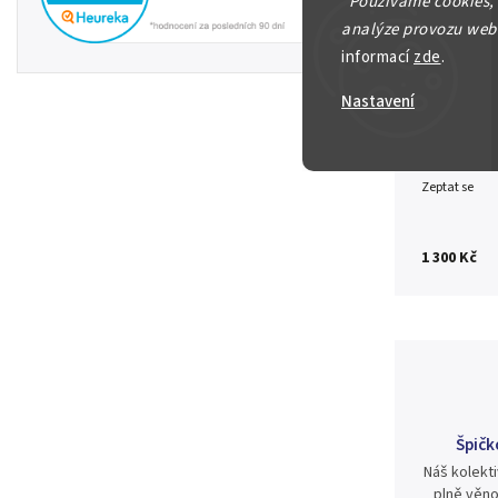
"
Používáme cookies,
1000 Korun
analýze provozu webu
informací
zde
.
Detailní in
Nastavení
Zeptat se
1 300 Kč
Špičk
Náš kolekti
plně věno