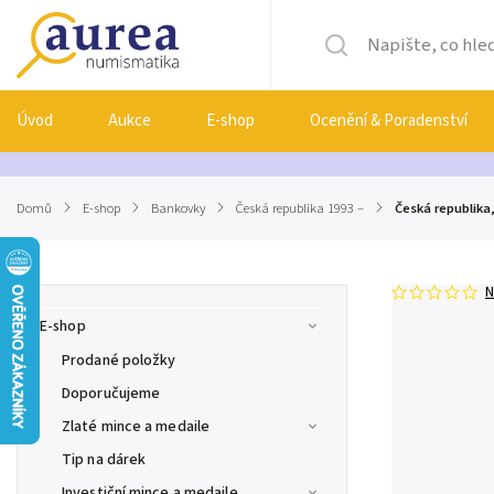
Úvod
Aukce
E-shop
Ocenění & Poradenství
Domů
/
E-shop
/
Bankovky
/
Česká republika 1993 –
/
Česká republika,
N
E-shop
Prodané položky
Doporučujeme
Zlaté mince a medaile
Tip na dárek
Investiční mince a medaile