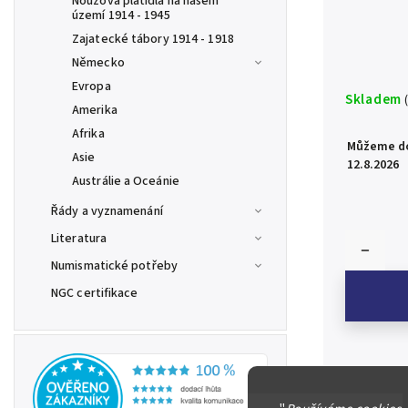
Nouzová platidla na našem
území 1914 - 1945
Zajatecké tábory 1914 - 1918
Německo
Evropa
Skladem
Amerika
Afrika
Můžeme do
Asie
12.8.2026
Austrálie a Oceánie
Řády a vyznamenání
Literatura
Numismatické potřeby
NGC certifikace
Česká repub