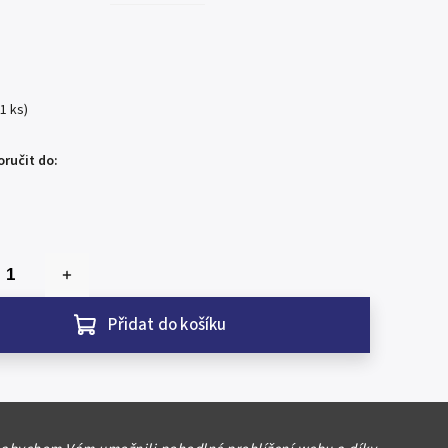
(1 ks)
ručit do:
Přidat do košíku
lika, 1993 -