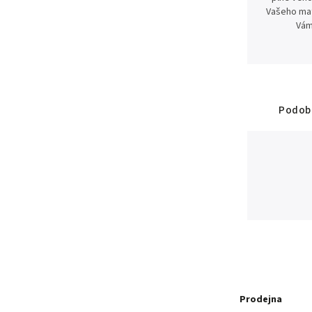
Vašeho mat
Vám
Podobn
Prodejna