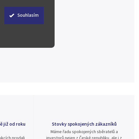
Souhlasím
ě již od roku
Stovky spokojených zákazníků
Máme řadu spokojených sběratelů a
kcích prodali
investorů nejen z České republiky, ale i z