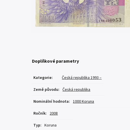
Doplňkové parametry
Kategorie
:
Česká republika 1993 –
Země původu
:
Česká republika
Nominální hodnota
:
1000 Koruna
Ročník
:
2008
Typ
:
Koruna