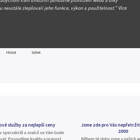
 abychom Vám umožnili pohodlné prohlížení webu a díky
a 2008, pěkné nízké číslo I 46 000053, Hej.CZ28aI 2/VF
 neustále zlepšovali jeho funkce, výkon a použitelnost.
"
Více
formace
Hlídat
Sdílet
ové služby za nejlepší ceny
Jsme zde pro Vás nepřetržit
2000
v specialistů a znalců se Vám bude
vat. Posoudíme kvalitu a pravost
Během té doby jsme v našich au