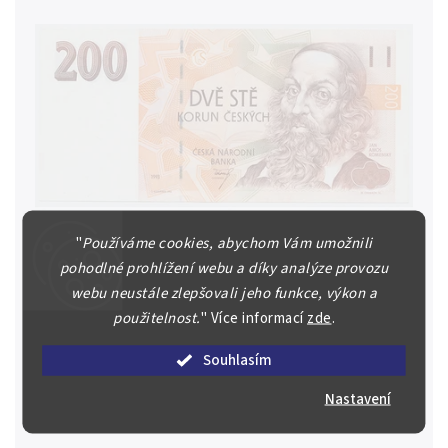
"
Používáme cookies, abychom Vám umožnili
pohodlné prohlížení webu a díky analýze provozu
Česká republika, 200 Koruna 1993, série A, proužek "200
Kčs", Hej.CZ9a2
webu neustále zlepšovali jeho funkce, výkon a
Česká republika, 1993 - 200 Koruna 1993, série A,
použitelnost.
"
Více informací
zde
.
proužek "200 Kčs", Hej.CZ9a2 N/UNC
2 000 Kč
Souhlasím
Nastavení
Prodáno
Detail