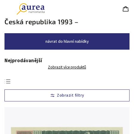
Česká republika 1993 –
návrat do hlavní nabídky
Nejprodávanější
Zobrazit více produktů
Nejlevnější
Nejdražší
Nejprodávanější
Abecedně
Chronologicky