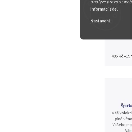
analýze provozu webu
Detailní in
informací
zde
.
Nastavení
Zeptat se
495 Kč
–19
Špičk
Náš kolekti
plně věno
Vašeho mat
Vám