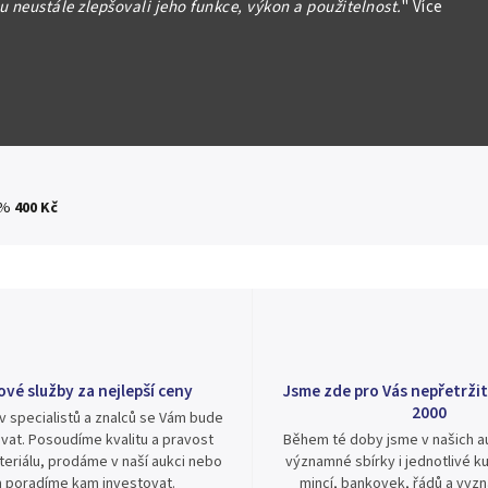
 neustále zlepšovali jeho funkce, výkon a použitelnost.
"
Více
formace
Hlídat
Sdílet
 %
400 Kč
ové služby za nejlepší ceny
Jsme zde pro Vás nepřetržit
2000
v specialistů a znalců se Vám bude
vat. Posoudíme kvalitu a pravost
Během té doby jsme v našich au
eriálu, prodáme v naší aukci nebo
významné sbírky i jednotlivé ku
 poradíme kam investovat.
mincí, bankovek, řádů a vyz