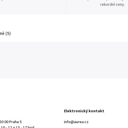
rekordní ceny.
é (5)
Elektronický kontakt
50 00 Praha 5
info@aurea.cz
10 - 12 a 13 - 17 hod