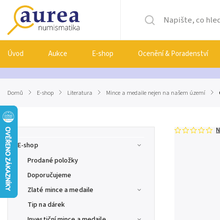
Úvod
Aukce
E-shop
Ocenění & Poradenství
Domů
/
E-shop
/
Literatura
/
Mince a medaile nejen na našem území
/
N
E-shop
Prodané položky
Doporučujeme
Zlaté mince a medaile
Tip na dárek
Investiční mince a medaile