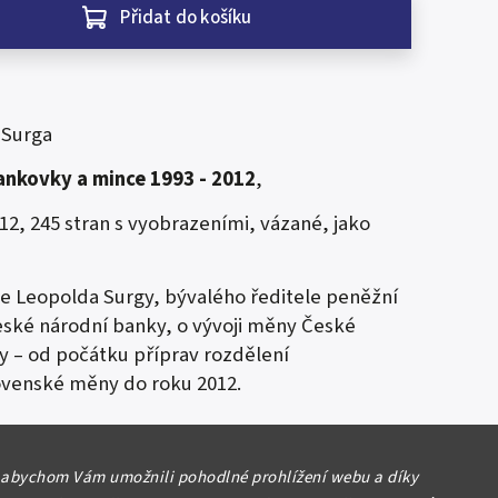
Přidat do košíku
 Surga
ankovky a mince 1993 - 2012
,
12, 245 stran s vyobrazeními, vázané, jako
e Leopolda Surgy, bývalého ředitele peněžní
ské národní banky, o vývoji měny České
y – od počátku příprav rozdělení
ovenské měny do roku 2012.
sahuje několik set barevných fotografií, v
představuje české bankovky a mince.
 abychom Vám umožnili pohodlné prohlížení webu a díky