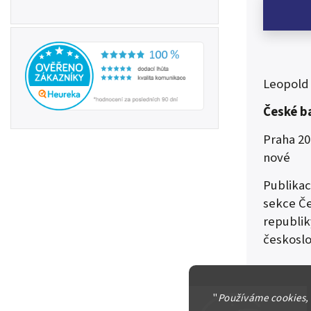
Leopold
České b
Praha 20
nové
Publikac
sekce Če
republik
českosl
Kniha ob
kterých 
"
Používáme cookies,