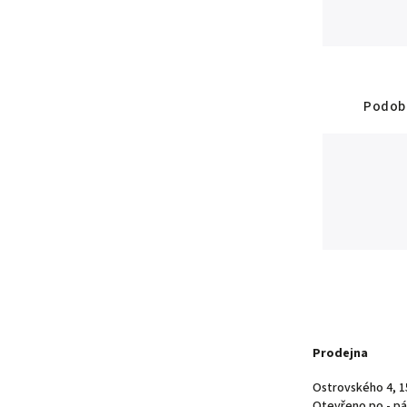
Podobn
Prodejna
Ostrovského 4, 1
Otevřeno po - pá 