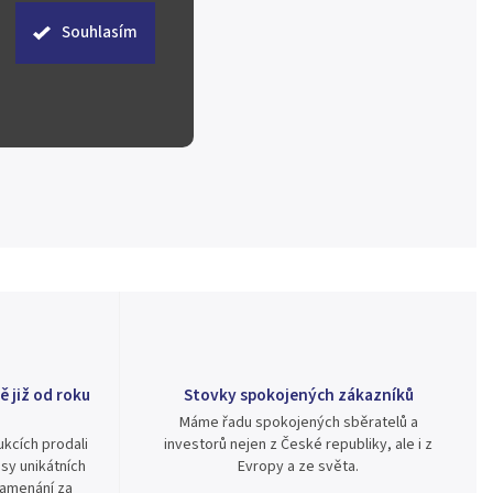
Souhlasím
ě již od roku
Stovky spokojených zákazníků
Máme řadu spokojených sběratelů a
kcích prodali
investorů nejen z České republiky, ale i z
sy unikátních
Evropy a ze světa.
namenání za