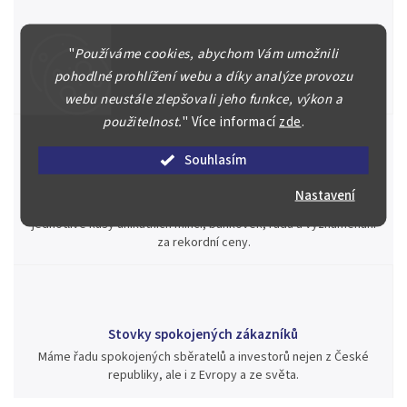
Špičkové služby za nejlepší ceny
"
Používáme cookies, abychom Vám umožnili
Náš kolektiv specialistů a znalců se Vám bude plně věnovat.
Posoudíme kvalitu a pravost Vašeho materiálu, prodáme v naší
pohodlné prohlížení webu a díky analýze provozu
aukci nebo Vám poradíme kam investovat.
webu neustále zlepšovali jeho funkce, výkon a
použitelnost.
"
Více informací
zde
.
Souhlasím
Jsme zde pro Vás nepřetržitě již od roku 2000
Nastavení
Během té doby jsme v našich aukcích prodali významné sbírky i
jednotlivé kusy unikátních mincí, bankovek, řádů a vyznamenání
za rekordní ceny.
Stovky spokojených zákazníků
Máme řadu spokojených sběratelů a investorů nejen z České
republiky, ale i z Evropy a ze světa.