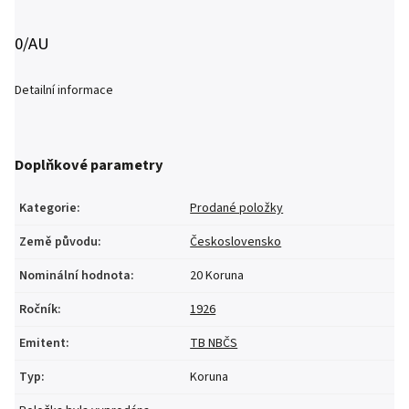
0/AU
Detailní informace
Doplňkové parametry
Kategorie
:
Prodané položky
Země původu
:
Československo
Nominální hodnota
:
20 Koruna
Ročník
:
1926
Emitent
:
TB NBČS
Typ
:
Koruna