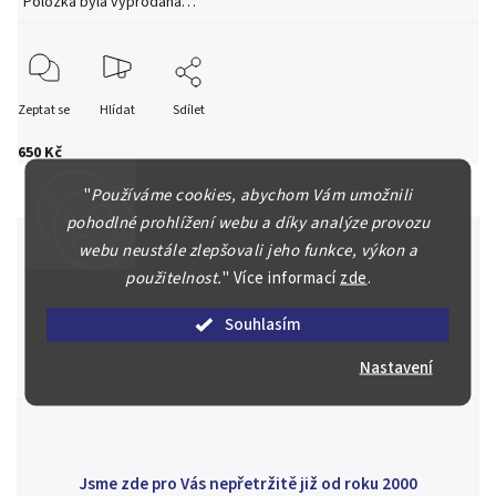
Položka byla vyprodána…
Zeptat se
Hlídat
Sdílet
650 Kč
"
Používáme cookies, abychom Vám umožnili
pohodlné prohlížení webu a díky analýze provozu
webu neustále zlepšovali jeho funkce, výkon a
použitelnost.
"
Více informací
zde
.
Špičkové služby za nejlepší ceny
Souhlasím
Náš kolektiv specialistů a znalců se Vám bude plně věnovat.
Posoudíme kvalitu a pravost Vašeho materiálu, prodáme v naší
Nastavení
aukci nebo Vám poradíme kam investovat.
Jsme zde pro Vás nepřetržitě již od roku 2000