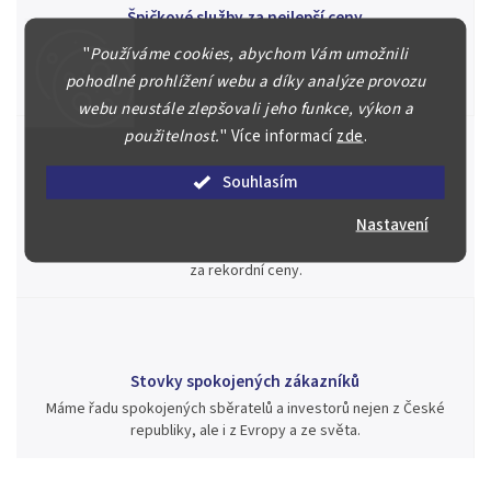
Špičkové služby za nejlepší ceny
Náš kolektiv specialistů a znalců se Vám bude plně věnovat.
"
Používáme cookies, abychom Vám umožnili
Posoudíme kvalitu a pravost Vašeho materiálu, prodáme v naší
pohodlné prohlížení webu a díky analýze provozu
aukci nebo Vám poradíme kam investovat.
webu neustále zlepšovali jeho funkce, výkon a
použitelnost.
"
Více informací
zde
.
Souhlasím
Jsme zde pro Vás nepřetržitě již od roku 2000
Nastavení
Během té doby jsme v našich aukcích prodali významné sbírky i
jednotlivé kusy unikátních mincí, bankovek, řádů a vyznamenání
za rekordní ceny.
Stovky spokojených zákazníků
Máme řadu spokojených sběratelů a investorů nejen z České
republiky, ale i z Evropy a ze světa.